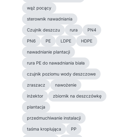
wąż pocący
sterownik nawadniania
Czujnik deszczu
rura
PN4
PN6
PE
LDPE
HDPE
nawadnianie plantacji
rura PE do nawadniania biała
czujnik poziomu wody deszczowe
zraszacz
nawożenie
inżektor
zbiornik na deszczówkę
plantacja
przedmuchiwanie instalacji
taśma kroplująca
PP