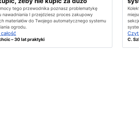
kupić, żeby nie kupić za dużo
sys
omocy tego przewodnika poznasz problematykę
Kolek
 nawadniania I przejdziesz proces zakupowy
miejs
ch materiałów do Twojego automatycznego systemu
sekcj
ania ogrodu.
syste
 całość
Czyt
chcic – 30 lat praktyki
C. Sz