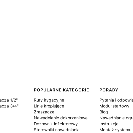
POPULARNE KATEGORIE
PORADY
acza 1/2"
Rury irygacyjne
Pytania i odpowi
acza 3/4"
Linie kroplujące
Moduł startowy
Zraszacze
Blog
Nawadnianie dokorzeniowe
Nawadnianie og
Dozownik inżektorowy
Instrukcje
Sterowniki nawadniania
Montaż systemu