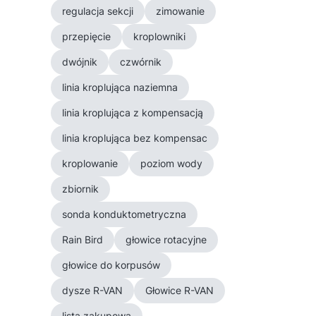
regulacja sekcji
zimowanie
przepięcie
kroplowniki
dwójnik
czwórnik
linia kroplująca naziemna
linia kroplująca z kompensacją
linia kroplująca bez kompensac
kroplowanie
poziom wody
zbiornik
sonda konduktometryczna
Rain Bird
głowice rotacyjne
głowice do korpusów
dysze R-VAN
Głowice R-VAN
lista zakupowa