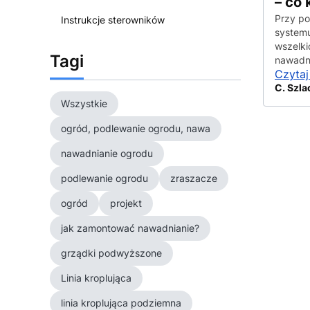
– co 
Przy p
Instrukcje sterowników
systemu
wszelki
Tagi
nawadni
Czytaj
C. Szla
Wszystkie
ogród, podlewanie ogrodu, nawa
nawadnianie ogrodu
podlewanie ogrodu
zraszacze
ogród
projekt
jak zamontować nawadnianie?
grządki podwyższone
Linia kroplująca
linia kroplująca podziemna