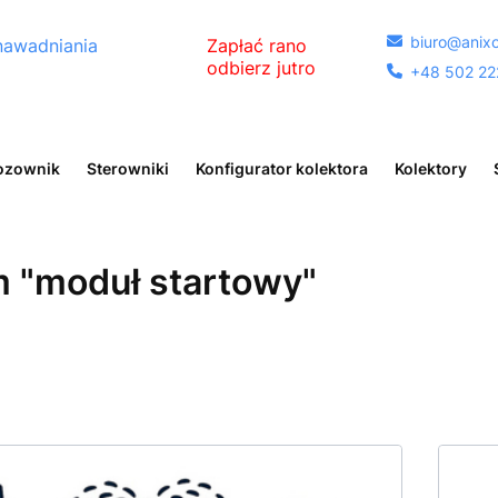
biuro@anixo

nawadniania
Zapłać rano
odbierz jutro
+48 502 22

egóły
ozownik
Sterowniki
Konfigurator kolektora
Kolektory
 "moduł startowy"