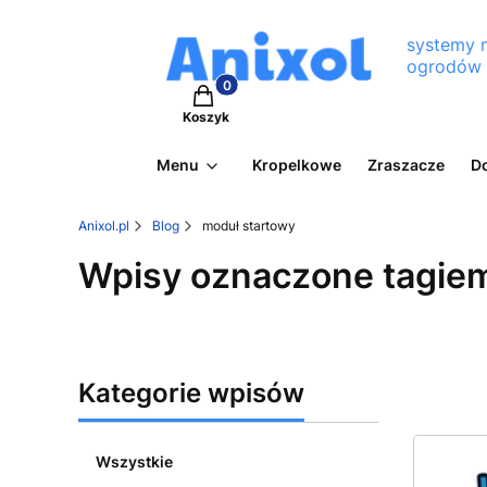
systemy 
ogrodów
Produkty w koszyku: 0. Zobacz szcz
Koszyk
Menu
Kropelkowe
Zraszacze
D
Anixol.pl
Blog
moduł startowy
Wpisy oznaczone tagiem
Kategorie wpisów
Wszystkie