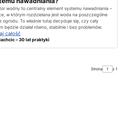
temu nawadniania?
tor wodny to centralny element systemu nawadniania –
ce, w którym rozdzielana jest woda na poszczególne
e ogrodu. To właśnie tutaj decyduje się, czy cały
m będzie działał równo, stabilnie i bez problemów.
aj całość
lachcic – 30 lat praktyki
Strona
z 1