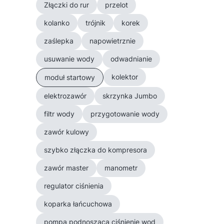
Złączki do rur
przelot
kolanko
trójnik
korek
zaślepka
napowietrznie
usuwanie wody
odwadnianie
kolektor
moduł startowy
elektrozawór
skrzynka Jumbo
filtr wody
przygotowanie wody
zawór kulowy
szybko złączka do kompresora
zawór master
manometr
regulator ciśnienia
koparka łańcuchowa
pompa podnosząca ciśnienie wod