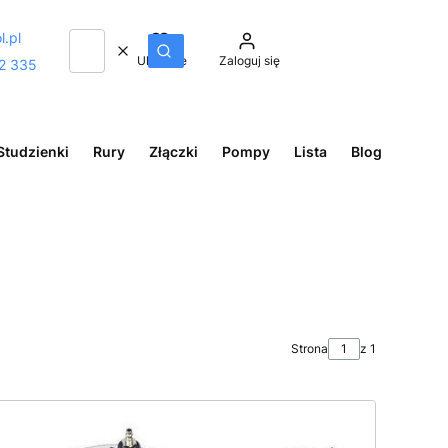
l.pl
Wyczyść
Szukaj
Ulubione
Zaloguj się
2 335
Studzienki
Rury
Złączki
Pompy
Lista
Blog
Strona
z 1