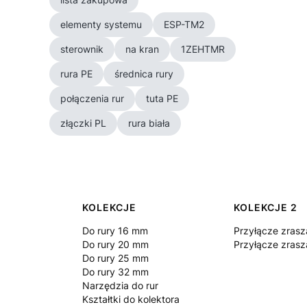
elementy systemu
ESP-TM2
sterownik
na kran
1ZEHTMR
rura PE
średnica rury
połączenia rur
tuta PE
złączki PL
rura biała
Linki w stopce
KOLEKCJE
KOLEKCJE 2
Do rury 16 mm
Przyłącze zrasz
Do rury 20 mm
Przyłącze zrasz
Do rury 25 mm
Do rury 32 mm
Narzędzia do rur
Kształtki do kolektora