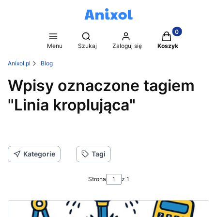
Produkty w kosz
Otwórz wyszukiwarkę
Menu
Szukaj
Zaloguj się
Koszyk
Anixol.pl
Blog
Wpisy oznaczone tagiem
"Linia kroplująca"
Kategorie
Tagi
Strona
z 1