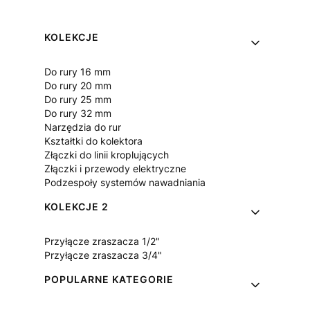
Linki w stopce
KOLEKCJE
Do rury 16 mm
Do rury 20 mm
Do rury 25 mm
Do rury 32 mm
Narzędzia do rur
Kształtki do kolektora
Złączki do linii kroplujących
Złączki i przewody elektryczne
Podzespoły systemów nawadniania
KOLEKCJE 2
Przyłącze zraszacza 1/2"
Przyłącze zraszacza 3/4"
POPULARNE KATEGORIE