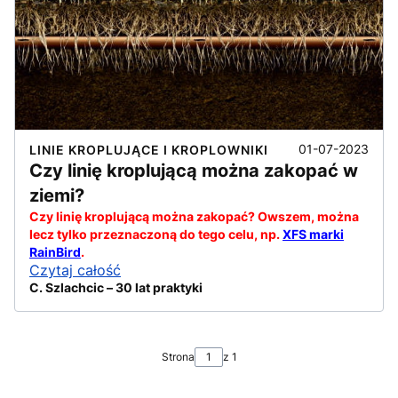
01-07-2023
LINIE KROPLUJĄCE I KROPLOWNIKI
Czy linię kroplującą można zakopać w
ziemi?
Czy linię kroplującą można zakopać? Owszem, można
lecz tylko przeznaczoną do tego celu, np.
XFS marki
RainBird
.
Czytaj całość
C. Szlachcic – 30 lat praktyki
Strona
z 1