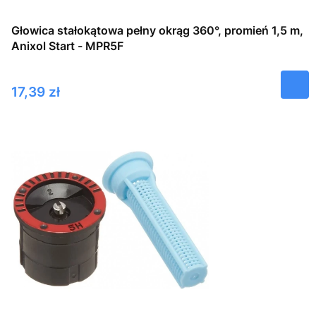
Głowica stałokątowa pełny okrąg 360°, promień 1,5 m,
Anixol Start - MPR5F
Cena
17,39 zł