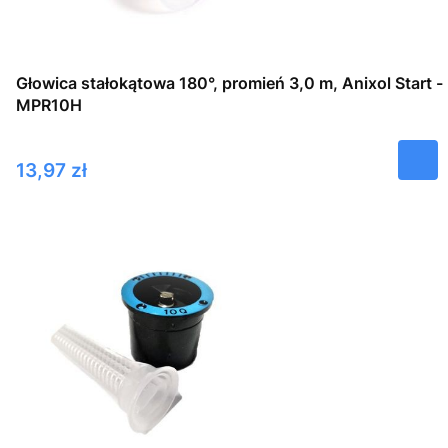
Głowica stałokątowa 180°, promień 3,0 m, Anixol Start -
MPR10H
Cena
13,97 zł