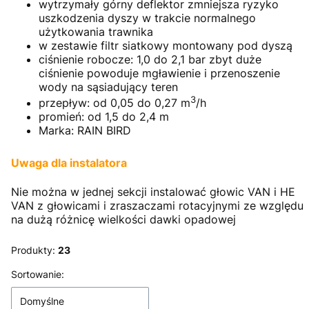
wytrzymały górny deflektor zmniejsza ryzyko
uszkodzenia dyszy w trakcie normalnego
użytkowania trawnika
w zestawie filtr siatkowy montowany pod dyszą
ciśnienie robocze: 1,0 do 2,1 bar zbyt duże
ciśnienie powoduje mgławienie i przenoszenie
wody na sąsiadujący teren
3
przepływ: od 0,05 do 0,27 m
/h
promień: od 1,5 do 2,4 m
Marka: RAIN BIRD
Uwaga dla instalatora
Nie można w jednej sekcji instalować głowic VAN i HE
VAN z głowicami i zraszaczami rotacyjnymi ze względu
na dużą różnicę wielkości dawki opadowej
Produkty:
23
Lista produktów
Sortowanie:
Domyślne