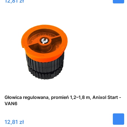
Cena
12,81 zł
Głowica regulowana, promień 1,2–1,8 m, Anixol Start -
VAN6
Cena
12,81 zł