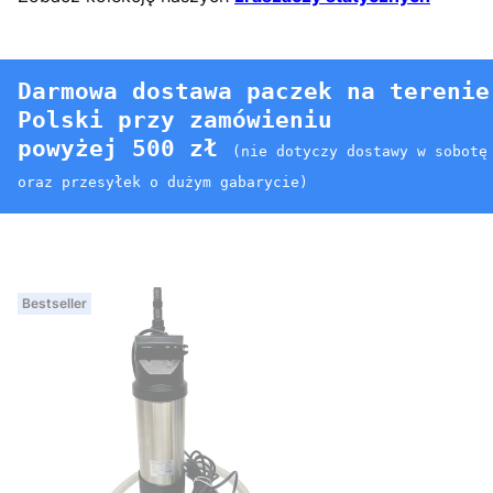
Darmowa dostawa paczek na terenie
Polski przy zamówieniu
powyżej 500 zł
(nie dotyczy dostawy w sobotę
oraz przesyłek o dużym gabarycie)
Bestseller