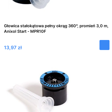
Głowica stałokątowa pełny okrąg 360°, promień 3,0 m,
Anixol Start - MPR10F
Cena
13,97 zł