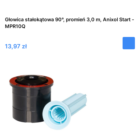
Głowica stałokątowa 90°, promień 3,0 m, Anixol Start -
MPR10Q
Cena
13,97 zł