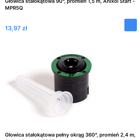
Głowica stałokątowa 90°, promień 1,5 m, Anixol Start -
MPR5Q
Cena
13,97 zł
Głowica stałokątowa pełny okrąg 360°, promień 2,4 m,