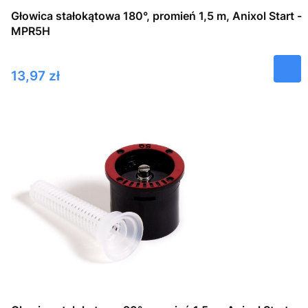
Głowica stałokątowa 180°, promień 1,5 m, Anixol Start -
MPR5H
Cena
13,97 zł