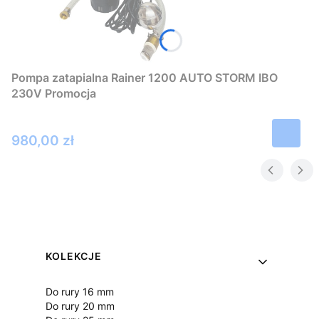
Pompa zatapialna Rainer 1200 AUTO STORM IBO
230V Promocja
Cena
980,00 zł
Linki w stopce
KOLEKCJE
Do rury 16 mm
Do rury 20 mm