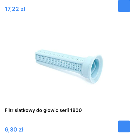
Cena
17,22 zł
Filtr siatkowy do głowic serii 1800
Cena
6,30 zł