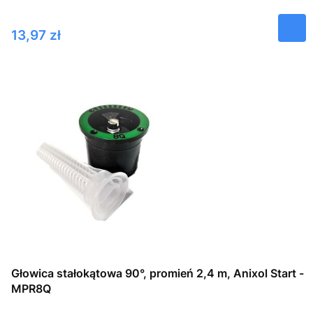
Cena
13,97 zł
Głowica stałokątowa 90°, promień 2,4 m, Anixol Start -
MPR8Q