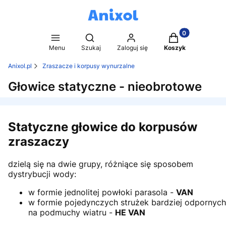
Produkty w kosz
Otwórz wyszukiwarkę
Menu
Szukaj
Zaloguj się
Koszyk
Anixol.pl
Zraszacze i korpusy wynurzalne
Głowice statyczne - nieobrotowe
Statyczne głowice do korpusów
zraszaczy
dzielą się na dwie grupy, różniące się sposobem
dystrybucji wody:
w formie jednolitej powłoki parasola -
VAN
w formie pojedynczych strużek bardziej odpornych
na podmuchy wiatru -
HE VAN