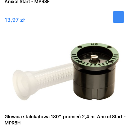
Anixol Start - MPR8F
Cena
13,97 zł
Głowica stałokątowa 180°, promień 2,4 m, Anixol Start -
MPR8H