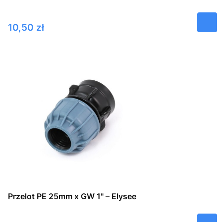
Cena
10,50 zł
Przelot PE 25mm x GW 1" – Elysee