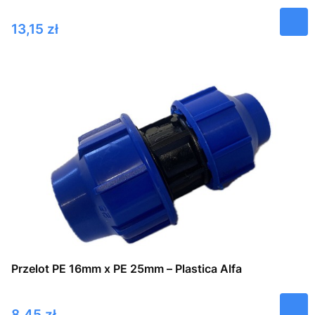
Cena
13,15 zł
Przelot PE 16mm x PE 25mm – Plastica Alfa
Cena
8,45 zł