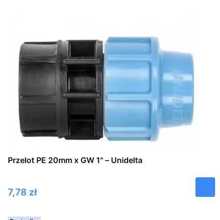
Przelot PE 20mm x GW 1" – Unidelta
Cena
7,78 zł