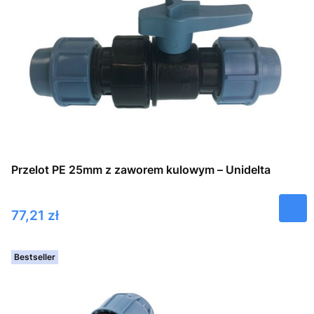
Przelot PE 25mm z zaworem kulowym – Unidelta
Cena
77,21 zł
Bestseller