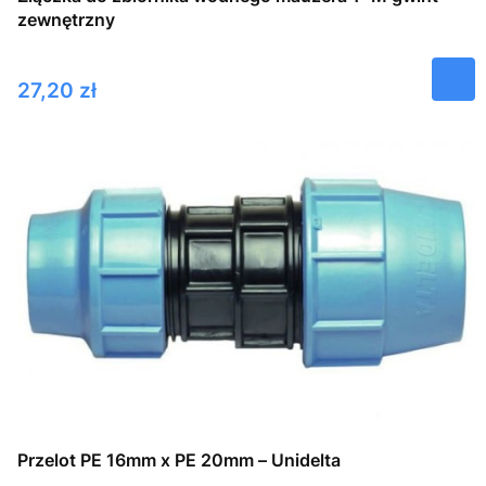
zewnętrzny
Cena
27,20 zł
Przelot PE 16mm x PE 20mm – Unidelta