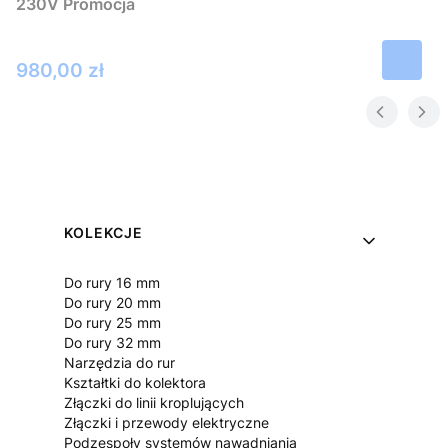
230V Promocja
Cena
980,00 zł
Linki w stopce
KOLEKCJE
Do rury 16 mm
Do rury 20 mm
Do rury 25 mm
Do rury 32 mm
Narzędzia do rur
Kształtki do kolektora
Złączki do linii kroplujących
Złączki i przewody elektryczne
Podzespoły systemów nawadniania