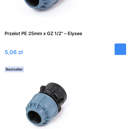
Przelot PE 25mm x GZ 1/2" – Elysee
Cena
5,06 zł
Bestseller