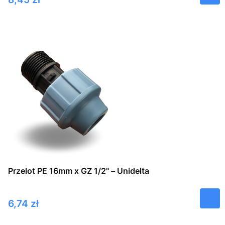
Przelot PE 16mm x GZ 1/2" – Unidelta
Cena
6,74 zł