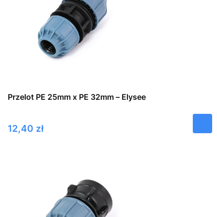
Przelot PE 25mm x PE 32mm – Elysee
Cena
12,40 zł