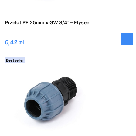
Przelot PE 25mm x GW 3/4" – Elysee
Cena
6,42 zł
Bestseller