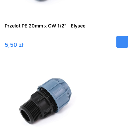
Przelot PE 20mm x GW 1/2" – Elysee
Cena
5,50 zł