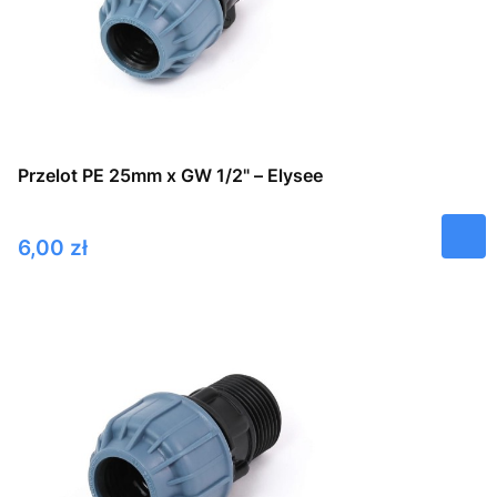
Przelot PE 25mm x GW 1/2" – Elysee
Cena
6,00 zł