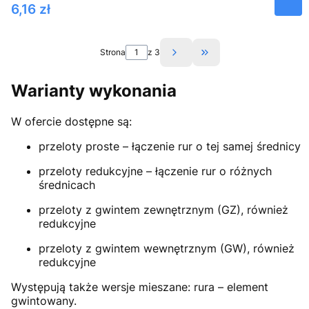
Cena
6,16 zł
Strona
z 3
Przejdź do ostatniej 
Warianty wykonania
W ofercie dostępne są:
przeloty proste – łączenie rur o tej samej średnicy
przeloty redukcyjne – łączenie rur o różnych
średnicach
przeloty z gwintem zewnętrznym (GZ), również
redukcyjne
przeloty z gwintem wewnętrznym (GW), również
redukcyjne
Występują także wersje mieszane: rura – element
gwintowany.