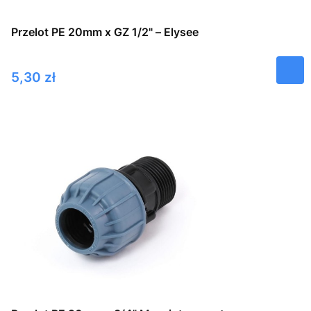
Przelot PE 20mm x GZ 1/2" – Elysee
Cena
5,30 zł