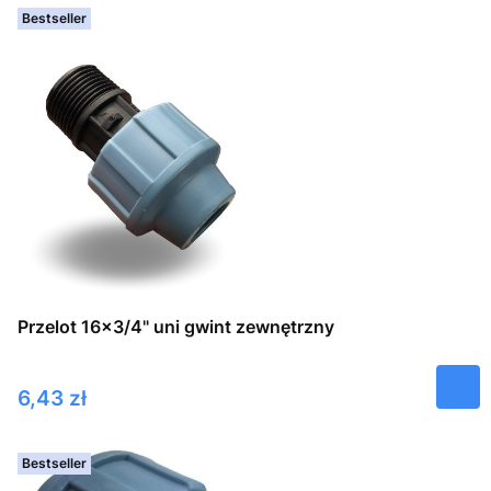
Bestseller
Przelot 16x3/4" uni gwint zewnętrzny
Cena
6,43 zł
Bestseller