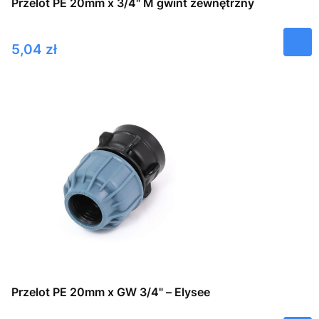
Przelot PE 20mm x 3/4" M gwint zewnętrzny
Cena
5,04 zł
Przelot PE 20mm x GW 3/4" – Elysee