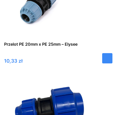
Przelot PE 20mm x PE 25mm – Elysee
Cena
10,33 zł