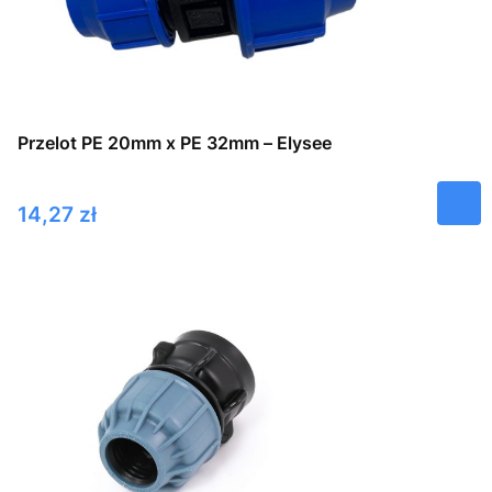
Przelot PE 20mm x PE 32mm – Elysee
Cena
14,27 zł