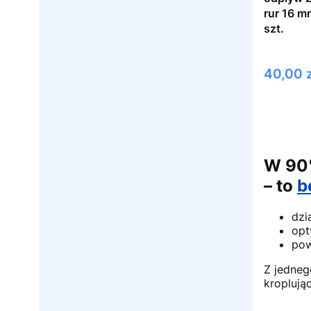
rur 16 m
szt.
Cena
40,00 z
W 90%
– to
b
dzi
opt
po
Z jedneg
kroplują