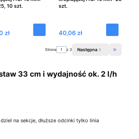
5, 10 szt.
szt.
Cena
0 zł
40,06 zł
Następna
Strona
z 3
Przejdź do 
taw 33 cm i wydajność ok. 2 l/h
dziel na sekcje, dłuższe odcinki tylko linia