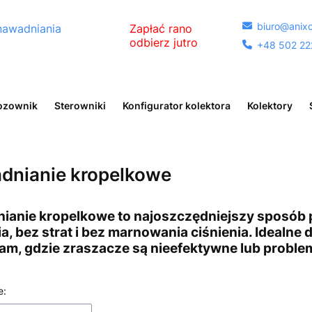
biuro@anixo

nawadniania
Zapłać rano
odbierz jutro
+48 502 22

egóły
ozownik
Sterowniki
Konfigurator kolektora
Kolektory
dnianie kropelkowe
ianie kropelkowe to najoszczędniejszy sposób p
a, bez strat i bez marnowania ciśnienia. Idealne
tam, gdzie zraszacze są nieefektywne lub probl
 produktów
e: