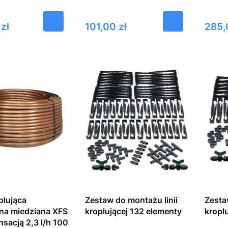
Cena
Cena
zł
101,00 zł
285,
plująca
Zestaw do montażu linii
Zesta
na miedziana XFS
kroplującej 132 elementy
kropl
2,3 l/h 100