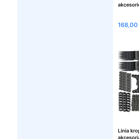
akcesor
Cena
168,00 
Linia kr
akcesori