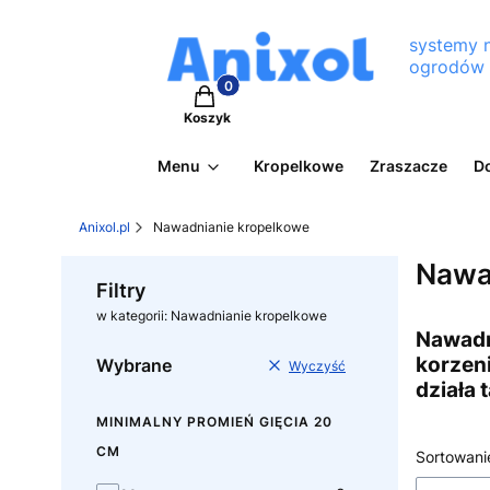
systemy 
ogrodów
Produkty w koszyku: 0. Zobacz szcz
Koszyk
Menu
Kropelkowe
Zraszacze
D
Anixol.pl
Nawadnianie kropelkowe
Nawa
Filtry
w kategorii: Nawadnianie kropelkowe
Nawadn
korzeni
Wybrane
Wyczyść
działa 
MINIMALNY PROMIEŃ GIĘCIA 20
CM
Lista
Sortowani