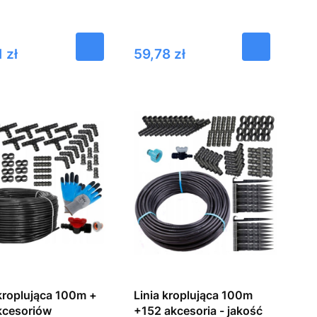
Cena
 zł
59,78 zł
 kroplująca 100m +
Linia kroplująca 100m
kcesoriów
+152 akcesoria - jakość