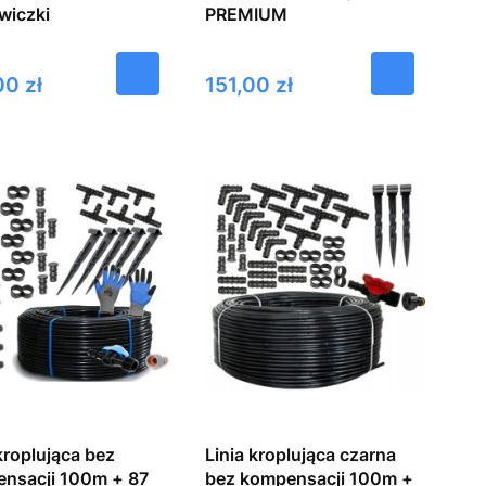
wiczki
PREMIUM
Cena
00 zł
151,00 zł
kroplująca bez
Linia kroplująca czarna
nsacji 100m + 87
bez kompensacji 100m +