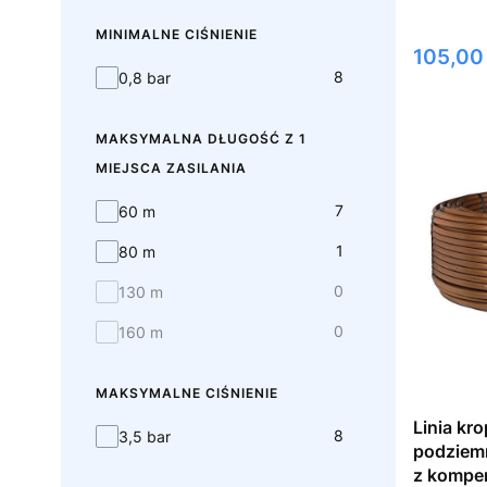
MINIMALNE CIŚNIENIE
Cena
105,00 
minimalne ciśnienie
8
0,8 bar
MAKSYMALNA DŁUGOŚĆ Z 1
MIEJSCA ZASILANIA
maksymalna długość z 1 miejsca zasilania
7
60 m
1
80 m
0
130 m
0
160 m
MAKSYMALNE CIŚNIENIE
Linia kro
maksymalne ciśnienie
8
3,5 bar
podziem
z kompensacją 