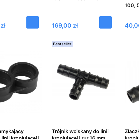
100, 5
Cena
Cena
zł
169,00 zł
40,0
Bestseller
amykający
Trójnik wciskany do linii
Złączk
linii kroplującej i
kroplującej i rur 16 mm,
kroplu