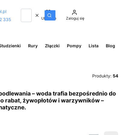
l.pl
Wyczyść
Szukaj
Ulubione
Zaloguj się
2 335
Studzienki
Rury
Złączki
Pompy
Lista
Blog
Produkty:
54
odlewania – woda trafia bezpośrednio do
 do rabat, żywopłotów i warzywników –
ematyczne.