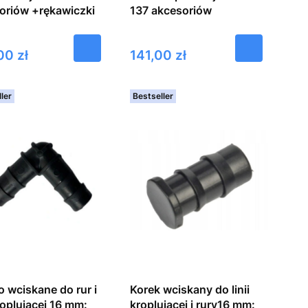
oriów +rękawiczki
137 akcesoriów
Cena
00 zł
141,00 zł
ler
Bestseller
o wciskane do rur i
Korek wciskany do linii
kroplującej 16 mm:
kroplującej i rury16 mm: