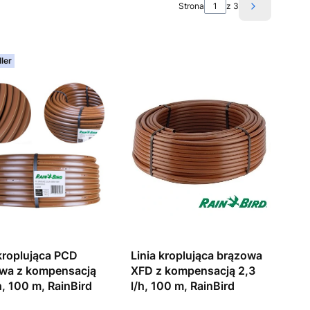
Strona
z 3
Następne p
ler
 kroplująca PCD
Linia kroplująca brązowa
wa z kompensacją
XFD z kompensacją 2,3
h, 100 m, RainBird
l/h, 100 m, RainBird