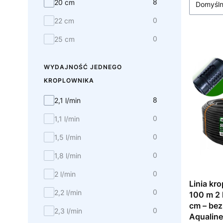
Minimalny promień gięcia 20 cm
8
20 cm
Domyśl
0
22 cm
0
25 cm
WYDAJNOŚĆ JEDNEGO
KROPLOWNIKA
wydajność jednego kroplownika
8
2,1 l/min
0
1,1 l/min
0
1,5 l/min
0
1,8 l/min
0
2 l/min
Linia kr
0
2,2 l/min
100 m 2 l
cm – bez
0
2,3 l/min
Aqualin