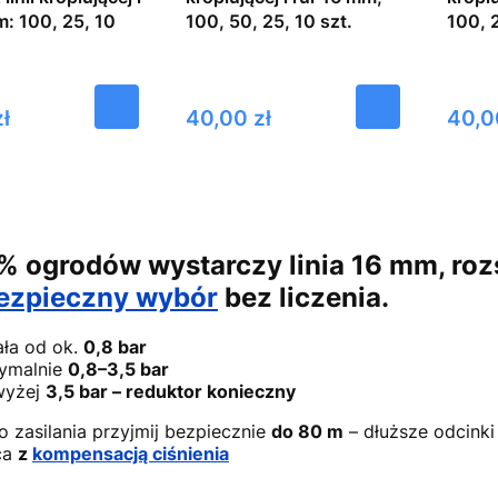
m: 100, 25, 10
100, 50, 25, 10 szt.
100, 2
Cena
Cena
ł
40,00 zł
40,0
 ogrodów wystarczy linia 16 mm, rozs
ezpieczny wybór
bez liczenia.
ała od ok.
0,8 bar
ymalnie
0,8–3,5 bar
wyżej
3,5 bar – reduktor konieczny
o zasilania przyjmij bezpiecznie
do 80 m
– dłuższe odcinki 
ca
z
kompensacją ciśnienia