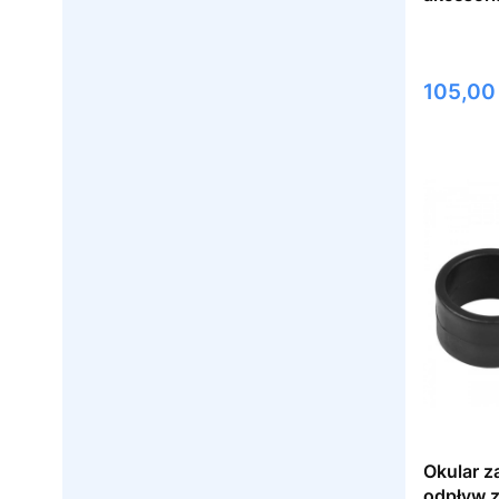
Cena
105,00 
Okular z
odpływ z 