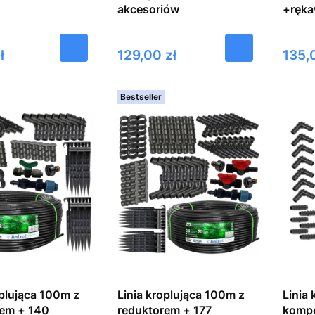
akcesoriów
+ręka
Cena
Cena
ł
129,00 zł
135,
Bestseller
oplująca 100m z
Linia kroplująca 100m z
Linia 
rem + 140
reduktorem + 177
kompe