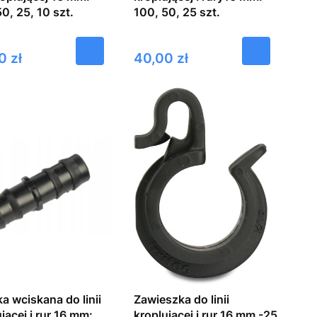
0, 25, 10 szt.
100, 50, 25 szt.
Cena
0 zł
40,00 zł
a wciskana do linii
Zawieszka do linii
jącej i rur 16 mm:
kroplującej i rur 16 mm -25