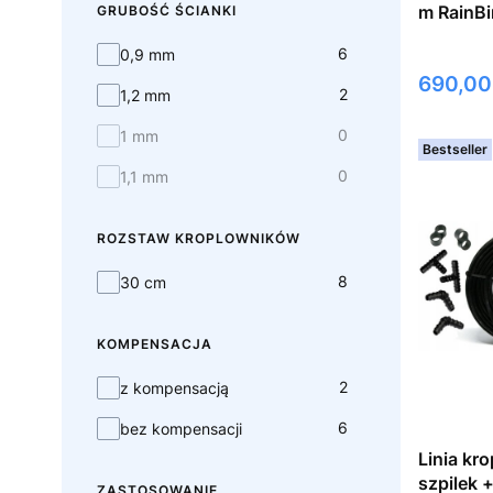
m RainBi
GRUBOŚĆ ŚCIANKI
grubość ścianki
6
0,9 mm
Cena
690,00
2
1,2 mm
0
1 mm
Bestseller
0
1,1 mm
ROZSTAW KROPLOWNIKÓW
rozstaw kroplowników
8
30 cm
KOMPENSACJA
kompensacja
2
z kompensacją
6
bez kompensacji
Linia kr
szpilek 
ZASTOSOWANIE