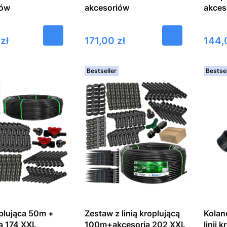
iów
akcesoriów
akces
Cena
Cena
zł
171,00 zł
144,
Bestseller
Bestsel
oplująca 50m +
Zestaw z linią kroplującą
Kolan
a 174 XXL
100m+akcesoria 202 XXL
linii 