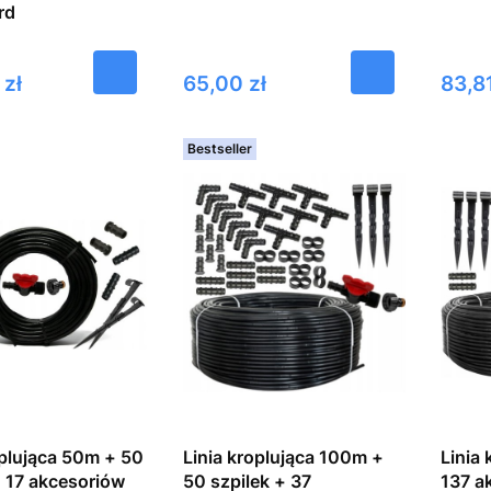
rd
Cena
Cena
 zł
65,00 zł
83,81
Bestseller
oplująca 50m + 50
Linia kroplująca 100m +
Linia
+ 17 akcesoriów
50 szpilek + 37
137 a