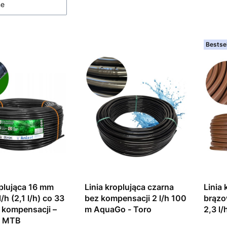
ne
Bestsel
oplująca 16 mm
Linia kroplująca czarna
Linia
/h (2,1 l/h) co 33
bez kompensacji 2 l/h 100
brązo
 kompensacji –
m AquaGo - Toro
2,3 l/
e MTB