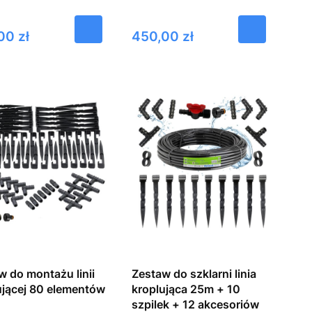
Cena
00 zł
450,00 zł
w do montażu linii
Zestaw do szklarni linia
ującej 80 elementów
kroplująca 25m + 10
szpilek + 12 akcesoriów