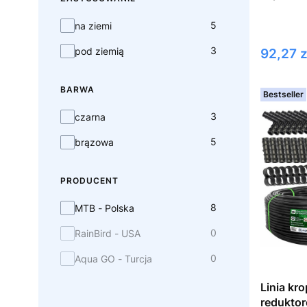
zastosowanie
5
na ziemi
3
Cena
pod ziemią
92,27 z
BARWA
Bestseller
barwa
3
czarna
5
brązowa
PRODUCENT
producent
8
MTB - Polska
0
RainBird - USA
0
Aqua GO - Turcja
Linia kr
redukto