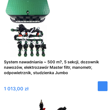
System nawadniania ~ 500 m?, 5 sekcji, dozownik
nawozów, elektrozawór Master filtr, manometr,
odpowietrznik, studzienka Jumbo
Cena
1 013,00 zł