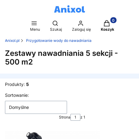
Produkty w kosz
Otwórz wyszukiwarkę
Menu
Szukaj
Zaloguj się
Koszyk
Anixol.pl
Przygotowanie wody do nawadniania
Zestawy nawadniania 5 sekcji -
500 m2
Produkty:
5
Lista produktów
Sortowanie:
Domyślne
Strona
z 1