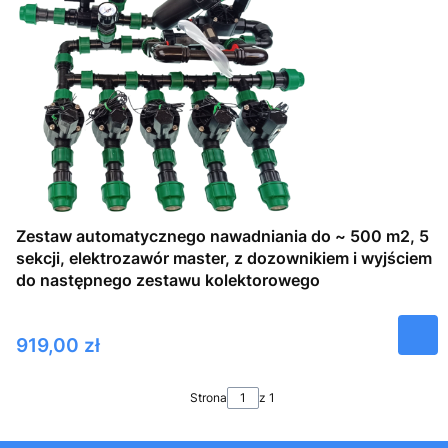
Zestaw automatycznego nawadniania do ~ 500 m2, 5
sekcji, elektrozawór master, z dozownikiem i wyjściem
do następnego zestawu kolektorowego
Cena
919,00 zł
Strona
z 1