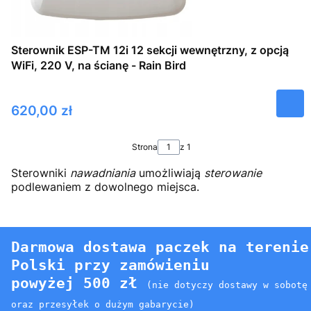
Sterownik ESP-TM 12i 12 sekcji wewnętrzny, z opcją
WiFi, 220 V, na ścianę - Rain Bird
Cena
620,00 zł
Strona
z 1
Sterowniki
nawadniania
umożliwiają
sterowanie
podlewaniem z dowolnego miejsca.
Darmowa dostawa paczek na terenie
Polski przy zamówieniu
powyżej 500 zł
(nie dotyczy dostawy w sobotę
oraz przesyłek o dużym gabarycie)