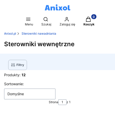
Produkty w kosz
Otwórz wyszukiwarkę
Menu
Szukaj
Zaloguj się
Koszyk
Anixol.pl
Sterowniki nawadniania
Sterowniki wewnętrzne
Filtry
Produkty:
12
Lista produktów
Sortowanie:
Domyślne
Strona
z 1