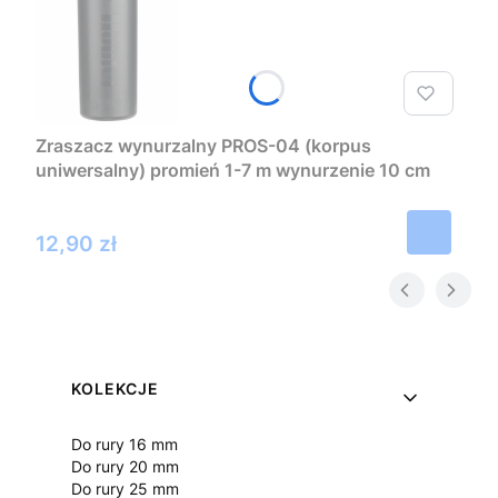
Zraszacz wynurzalny PROS-04 (korpus
uniwersalny) promień 1-7 m wynurzenie 10 cm
Hunter
Cena
12,90 zł
Linki w stopce
KOLEKCJE
Do rury 16 mm
Do rury 20 mm
Do rury 25 mm