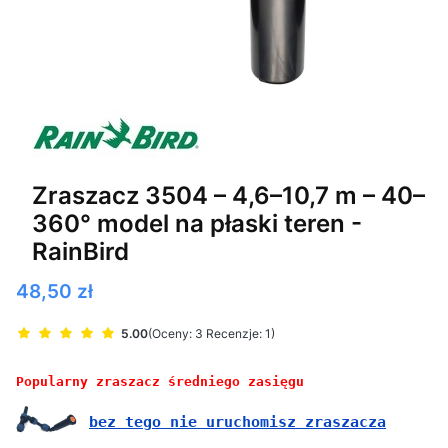
Zraszacz 3504 – 4,6–10,7 m – 40–
360° model na płaski teren -
RainBird
Cena
48,50 zł
5.00
(Oceny: 3 Recenzje: 1)
Popularny zraszacz średniego zasięgu
bez tego nie uruchomisz zraszacza