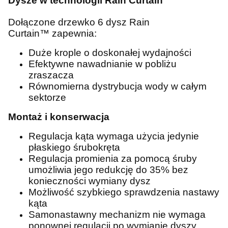
Dysze w technologii Rain Curtain™
Dołączone drzewko 6 dysz Rain
Curtain™ zapewnia:
Duże krople o doskonałej wydajności
Efektywne nawadnianie w pobliżu
zraszacza
Równomierna dystrybucja wody w całym
sektorze
Montaż i konserwacja
Regulacja kąta wymaga użycia jedynie
płaskiego śrubokręta
Regulacja promienia za pomocą śruby
umożliwia jego redukcję do 35% bez
konieczności wymiany dysz
Możliwość szybkiego sprawdzenia nastawy
kąta
Samonastawny mechanizm nie wymaga
ponownej regulacji po wymianie dyszy