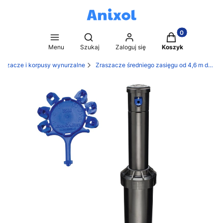
Produkty w kosz
Otwórz wyszukiwarkę
Menu
Szukaj
Zaloguj się
Koszyk
raszacze i korpusy wynurzalne
Zraszacze średniego zasięgu od 4,6 m do 10,7 m