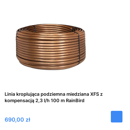
Linia kroplująca podziemna miedziana XFS z
kompensacją 2,3 l/h 100 m RainBird
Cena
690,00 zł