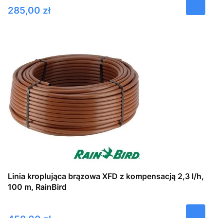
Cena
285,00 zł
Linia kroplująca brązowa XFD z kompensacją 2,3 l/h,
100 m, RainBird