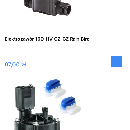
Elektrozawór 100-HV GZ-GZ Rain Bird
Cena
67,00 zł