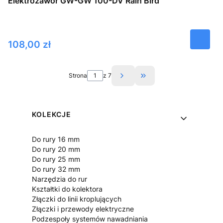
Elektrozawór GW-GW 100-DV Rain Bird
Cena
108,00 zł
Strona
z 7
Przejdź do ostatniej s
Linki w stopce
KOLEKCJE
Do rury 16 mm
Do rury 20 mm
Do rury 25 mm
Do rury 32 mm
Narzędzia do rur
Kształtki do kolektora
Złączki do linii kroplujących
Złączki i przewody elektryczne
Podzespoły systemów nawadniania