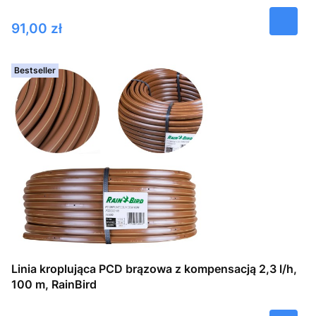
Cena
91,00 zł
Bestseller
Linia kroplująca PCD brązowa z kompensacją 2,3 l/h,
100 m, RainBird