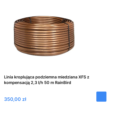
Linia kroplująca podziemna miedziana XFS z
kompensacją 2,3 l/h 50 m RainBird
Cena
350,00 zł