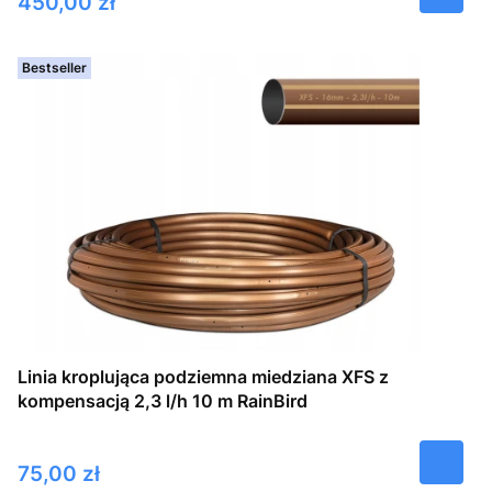
Cena
450,00 zł
Bestseller
Linia kroplująca podziemna miedziana XFS z
kompensacją 2,3 l/h 10 m RainBird
Cena
75,00 zł