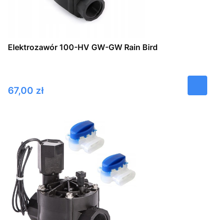
Elektrozawór 100-HV GW-GW Rain Bird
Cena
67,00 zł