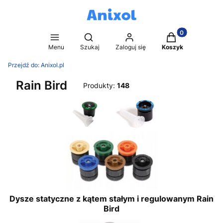
Produkty w kosz
Otwórz wyszukiwarkę
Menu
Szukaj
Zaloguj się
Koszyk
Przejdź do:
Anixol.pl
Rain Bird
Produkty:
148
Dysze statyczne z kątem stałym i regulowanym Rain
Bird