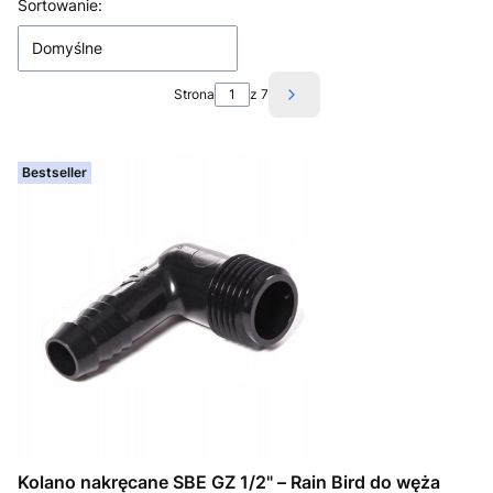
Lista produktów
Sortowanie:
Domyślne
Strona
z 7
Następne produkty
Bestseller
Kolano nakręcane SBE GZ 1/2" – Rain Bird do węża