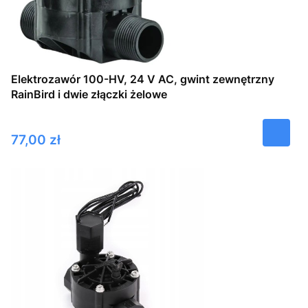
Elektrozawór 100-HV, 24 V AC, gwint zewnętrzny
RainBird i dwie złączki żelowe
Cena
77,00 zł