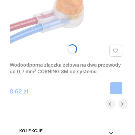
Wodoodporna złączka żelowa na dwa przewody
do 0,7 mm² CORNING 3M do systemu
nawadniania
Cena
0,62 zł
Linki w stopce
KOLEKCJE