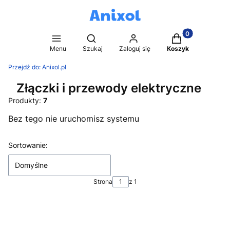
Produkty w kosz
Otwórz wyszukiwarkę
Menu
Szukaj
Zaloguj się
Koszyk
Przejdź do:
Anixol.pl
Złączki i przewody elektryczne
Produkty:
7
Bez tego nie uruchomisz systemu
Lista produktów
Sortowanie:
Domyślne
Strona
z 1