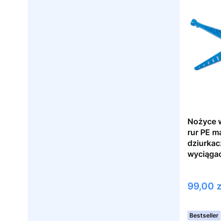
Nożyce w
rur PE m
dziurkac
wyciągac
Cena
99,00 z
Bestseller