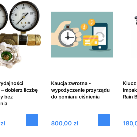
ydajności
Kaucja zwrotna -
Klucz
i – dobierz liczbę
wypożyczenie przyrządu
impak
y bez
do pomiaru ciśnienia
Rain B
nia
Cena
Cena
zł
800,00 zł
180,