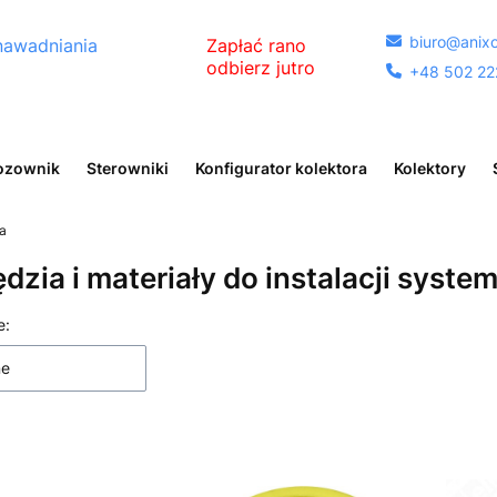
biuro@anixo

nawadniania
Zapłać rano
odbierz jutro
+48 502 22

egóły
ozownik
Sterowniki
Konfigurator kolektora
Kolektory
ia
dzia i materiały do instalacji syst
 produktów
e:
ne