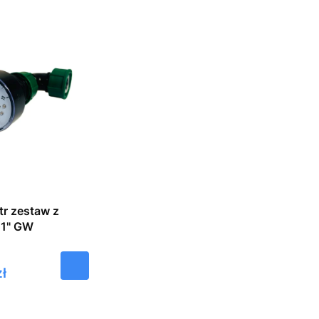
r zestaw z
kolanem 1" GW
ł