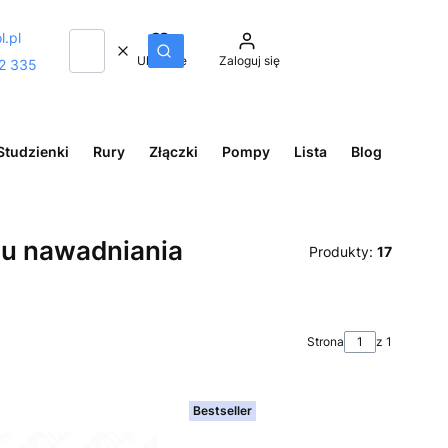
l.pl
Wyczyść
Szukaj
Ulubione
Zaloguj się
2 335
Studzienki
Rury
Złączki
Pompy
Lista
Blog
emu nawadniania
Produkty:
17
Strona
z 1
Bestseller