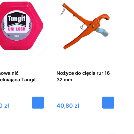
nowa nić
Nożyce do cięcia rur 16-
elniająca Tangit
32 mm
Cena
0 zł
40,80 zł