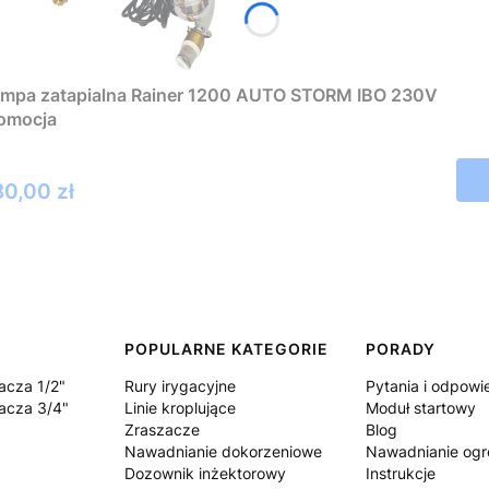
mpa zatapialna Rainer 1200 AUTO STORM IBO 230V
omocja
ena
0,00 zł
POPULARNE KATEGORIE
PORADY
acza 1/2"
Rury irygacyjne
Pytania i odpowi
acza 3/4"
Linie kroplujące
Moduł startowy
Zraszacze
Blog
Nawadnianie dokorzeniowe
Nawadnianie og
Dozownik inżektorowy
Instrukcje