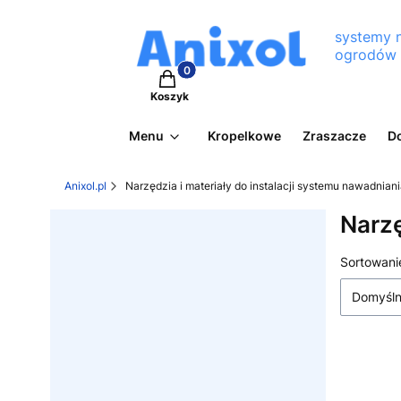
systemy 
ogrodów
Produkty w koszyku: 0. Zobacz szcz
Koszyk
Menu
Kropelkowe
Zraszacze
D
Anixol.pl
Narzędzia i materiały do instalacji systemu nawadnian
Narzę
Lista
Sortowani
Domyśl