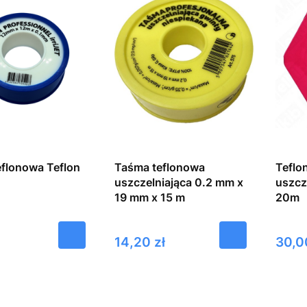
flonowa Teflon
Taśma teflonowa
Teflo
uszczelniająca 0.2 mm x
uszcz
19 mm x 15 m
20m
Cena
Cena
14,20 zł
30,0