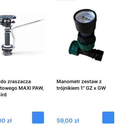
 do zraszacza
Manometr zestaw z
towego MAXI PAW,
trójnikiem 1" GZ x GW
ird
Cena
00 zł
59,00 zł