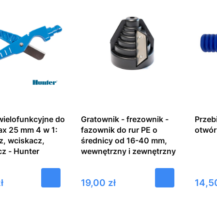
ielofunkcyjne do
Gratownik - frezownik -
Przebi
ax 25 mm 4 w 1:
fazownik do rur PE o
otwór
z, wciskacz,
średnicy od 16-40 mm,
z - Hunter
wewnętrzny i zewnętrzny
Cena
Cena
ł
19,00 zł
14,5