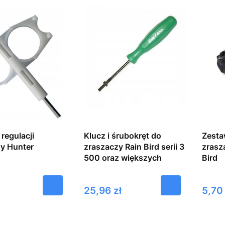
regulacji
Klucz i śrubokręt do
Zesta
y Hunter
zraszaczy Rain Bird serii 3
zrasz
500 oraz większych
Bird
Cena
Cena
25,96 zł
5,70 