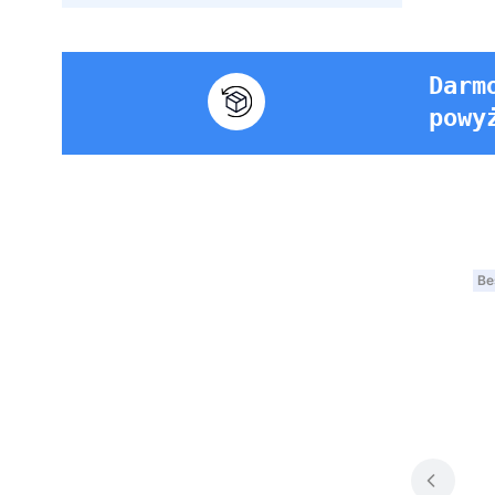
Darm
powy
Be