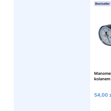
Bestseller
Manomet
Cena
54,00 z