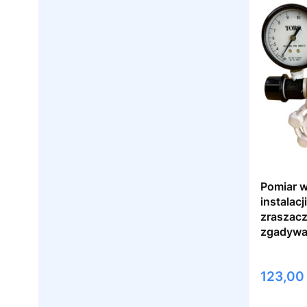
Pomiar w
instalacj
zraszacz
zgadywa
Cena
123,00 