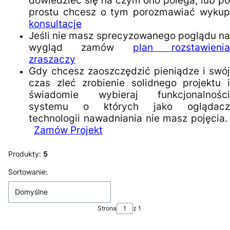
dowiedzieć się na czym ono polega, lub po
prostu chcesz o tym porozmawiać wykup
konsultacje
Jeśli nie masz sprecyzowanego poglądu na
wygląd zamów
plan rozstawieni
zraszaczy
Gdy chcesz zaoszczędzić pieniądze i swój
czas zleć zrobienie solidnego projektu i
świadomie wybieraj funkcjonalności
systemu o których jako oglądacz
technologii nawadniania nie masz pojęcia.
Zamów Projekt
Produkty:
5
Lista produktów
Sortowanie:
Domyślne
Strona
z 1