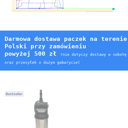
Darmowa dostawa paczek na terenie
Polski przy zamówieniu
powyżej 500 zł
(nie dotyczy dostawy w sobotę
oraz przesyłek o dużym gabarycie)
Bestseller