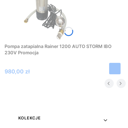
Pompa zatapialna Rainer 1200 AUTO STORM IBO
230V Promocja
Cena
980,00 zł
Linki w stopce
KOLEKCJE