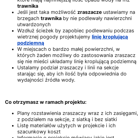
trawnika
Jeśli jest taka możliwość
zraszacze
ustawiamy na
brzegach
trawnika
by nie podlewały nawierzchni
utwardzonych
Wzdłuż ścieżek by zapobiec podlewaniu podczas
wietrznej pogody projektujemy
linię kroplującą
podziemną
W miejscach o bardzo małej powierzchni, w
których żaden możliwy do zastosowania zraszacz
się nie mieści układamy linię kroplującą podziemną
Ustalamy podział zraszaczy i linii na sekcje
starając się, aby ich ilość była odpowiednia do
wydajności źródła wody.
Co otrzymasz w ramach projektu:
Plany rozstawienia zraszaczy wraz z ich zasięgami,
z podziałem na sekcje, z siatką i bez siatki
Listę materiałów użytych w projekcie i ich
szacunkowy koszt
Informacje o projekcie mówiący jakie jest