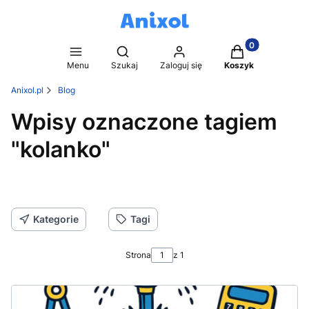
Produkty w kosz
Otwórz wyszukiwarkę
Menu
Szukaj
Zaloguj się
Koszyk
Anixol.pl
Blog
Wpisy oznaczone tagiem
"kolanko"
Kategorie
Tagi
Strona
z 1