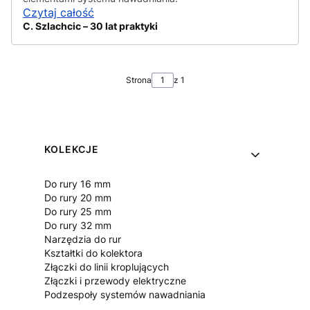
Czytaj całość
C. Szlachcic – 30 lat praktyki
Strona
z 1
Linki w stopce
KOLEKCJE
Do rury 16 mm
Do rury 20 mm
Do rury 25 mm
Do rury 32 mm
Narzędzia do rur
Kształtki do kolektora
Złączki do linii kroplujących
Złączki i przewody elektryczne
Podzespoły systemów nawadniania