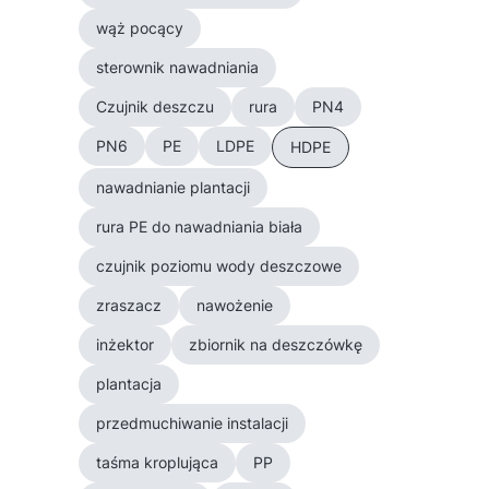
wąż pocący
sterownik nawadniania
Czujnik deszczu
rura
PN4
PN6
PE
LDPE
HDPE
nawadnianie plantacji
rura PE do nawadniania biała
czujnik poziomu wody deszczowe
zraszacz
nawożenie
inżektor
zbiornik na deszczówkę
plantacja
przedmuchiwanie instalacji
taśma kroplująca
PP