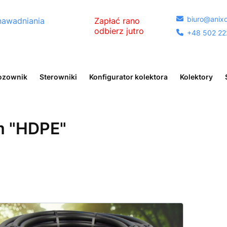
biuro@anixo

nawadniania
Zapłać rano
odbierz jutro
+48 502 22

egóły
ozownik
Sterowniki
Konfigurator kolektora
Kolektory
m "HDPE"