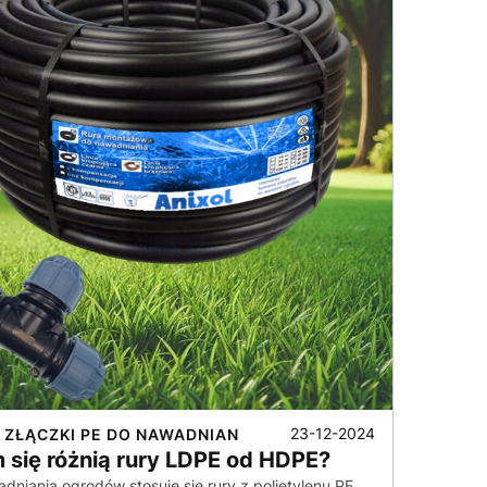
23-12-2024
I ZŁĄCZKI PE DO NAWADNIAN
 się różnią rury LDPE od HDPE?
dniania ogrodów stosuje się rury z polietylenu PE,