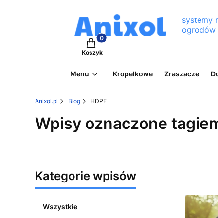
systemy 
ogrodów
Produkty w koszyku: 0. Zobacz szcz
Koszyk
Menu
Kropelkowe
Zraszacze
D
Anixol.pl
Blog
HDPE
Wpisy oznaczone tagie
Kategorie wpisów
Wszystkie