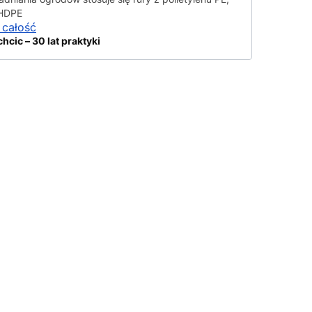
 HDPE
 całość
chcic – 30 lat praktyki