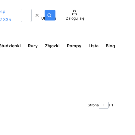
l.pl
Wyczyść
Szukaj
Ulubione
Zaloguj się
2 335
Studzienki
Rury
Złączki
Pompy
Lista
Blog
Strona
z 1