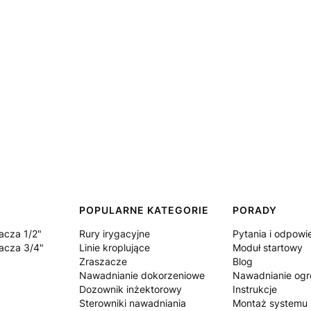
POPULARNE KATEGORIE
PORADY
acza 1/2"
Rury irygacyjne
Pytania i odpowi
acza 3/4"
Linie kroplujące
Moduł startowy
Zraszacze
Blog
Nawadnianie dokorzeniowe
Nawadnianie og
Dozownik inżektorowy
Instrukcje
Sterowniki nawadniania
Montaż systemu