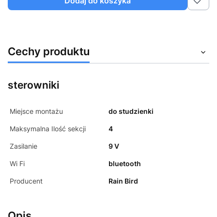
Dodaj do koszyka
Cechy produktu
sterowniki
Miejsce montażu
do studzienki
Maksymalna Ilość sekcji
4
Zasilanie
9 V
Wi Fi
bluetooth
Producent
Rain Bird
Opis