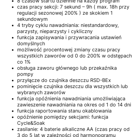
8 czasów startu dziennie na każdy program
czas pracy sekcji: 7 sekund – 9h ( max. 18h przy
regulacji sezonowej 200% ) ze skokiem 1
sekundowym
4 tryby cyklu nawadniania: niestandardowy,
parzysty, nieparzysty i cykliczny
funkcja zapisywania i przywracania ustawień
domyślnych
możliwość procentowej zmiany czasu pracy
wszystkich zaworów od 0 do 200% w odstępach
co 1%
obsługa zaworu głównego lub przekaźnika
pompy
przyłącze do czujnika deszczu RSD-BEx
pominięcie czujnika deszczu dla wszystkich lub
wybranych zaworów
funkcja opóźnienia nawadniania umożliwiająca
zawieszenie nawadniania na okres od 1 do 14 dni
funkcja raportowania stanu okablowania
opóźnienie pomiędzy sekcjami: funkcja
Cycle&Soak
zasilanie: 4 baterie alkaliczne AA (czas pracy od
3 do 5 lat w zależności od harmonogramu