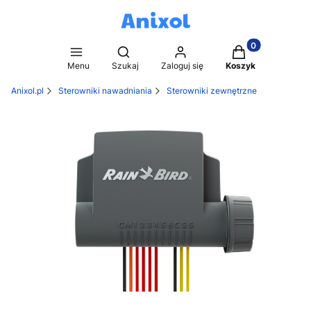
Produkty w kosz
Otwórz wyszukiwarkę
Menu
Szukaj
Zaloguj się
Koszyk
Anixol.pl
Sterowniki nawadniania
Sterowniki zewnętrzne