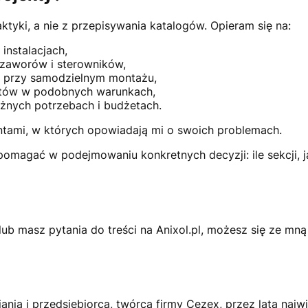
raktyki, a nie z przepisywania katalogów. Opieram się na:
instalacjach,
rozaworów i sterowników,
h przy samodzielnym montażu,
ntów w podobnych warunkach,
żnych potrzebach i budżetach.
ntami, w których opowiadają mi o swoich problemach.
pomagać w podejmowaniu konkretnych decyzji: ile sekcji, ja
lub masz pytania do treści na Anixol.pl, możesz się ze mn
ia i przedsiębiorca, twórca firmy Cezex, przez lata najwi