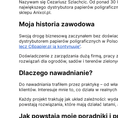
Nazywam się Cezariusz Szlachcic. Od ponad 30 la
największego dystrybutora papierów poligraficzn
sklepu Anixol.pl.
Moja historia zawodowa
Swoją drogę biznesową zaczynałem bez doświadcz
dystrybutorem papierów poligraficznych w Polsce.
lecz C6papier.pl ją kontynuuje”
.
Doświadczenie z zarządzania dużą firmą, pracy z
rozwiązań dla ogrodów, sadów i terenów zielony
Dlaczego nawadnianie?
Do nawadniania trafiłem przez praktykę – od wła
klientów. Interesuje mnie to, co działa w realnyc
Każdy projekt traktuję jak układ zależności: wydaj
powstają rozwiązania, które mają działać latami, a
Jak powstają moje poradniki i p