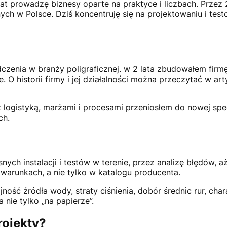
t prowadzę biznesy oparte na praktyce i liczbach. Przez 
ych w Polsce. Dziś koncentruję się na projektowaniu i te
enia w branży poligraficznej. w 2 lata zbudowałem firmę 
 O historii firmy i jej działalności można przeczytać w a
 logistyką, marżami i procesami przeniosłem do nowej spe
ch.
snych instalacji i testów w terenie, przez analizę błędów,
h warunkach, a nie tylko w katalogu producenta.
ność źródła wody, straty ciśnienia, dobór średnic rur, char
 nie tylko „na papierze”.
rojekty?