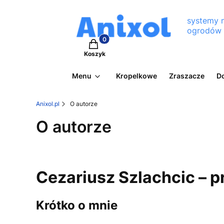
systemy 
ogrodów
Produkty w koszyku: 0. Zobacz szcz
Koszyk
Menu
Kropelkowe
Zraszacze
D
Anixol.pl
O autorze
O autorze
Cezariusz Szlachcic – 
Krótko o mnie