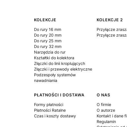
Linki w stopce
KOLEKCJE
KOLEKCJE 2
Do rury 16 mm
Przyłącze zrasz
Do rury 20 mm
Przyłącze zrasz
Do rury 25 mm
Do rury 32 mm
Narzędzia do rur
Kształtki do kolektora
Złączki do linii kroplujących
Złączki i przewody elektryczne
Podzespoły systemów
nawadniania
PŁATNOŚCI I DOSTAWA
O NAS
Formy płatności
O firmie
Płatności Ratalne
O autorze
Czas i koszty dostawy
Kontakt i dane f
Regulamin