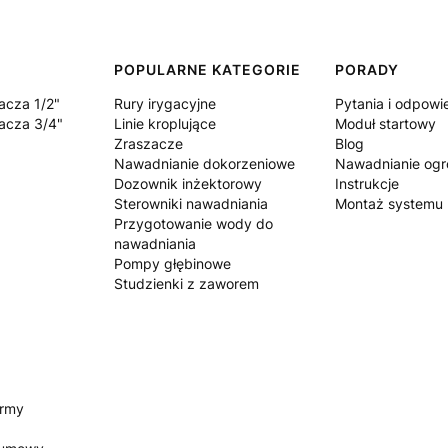
POPULARNE KATEGORIE
PORADY
acza 1/2"
Rury irygacyjne
Pytania i odpowi
acza 3/4"
Linie kroplujące
Moduł startowy
Zraszacze
Blog
Nawadnianie dokorzeniowe
Nawadnianie og
Dozownik inżektorowy
Instrukcje
Sterowniki nawadniania
Montaż systemu
Przygotowanie wody do
nawadniania
Pompy głębinowe
Studzienki z zaworem
irmy