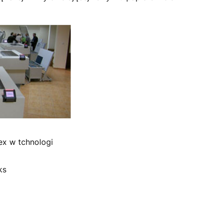
ex w tchnologi
ks