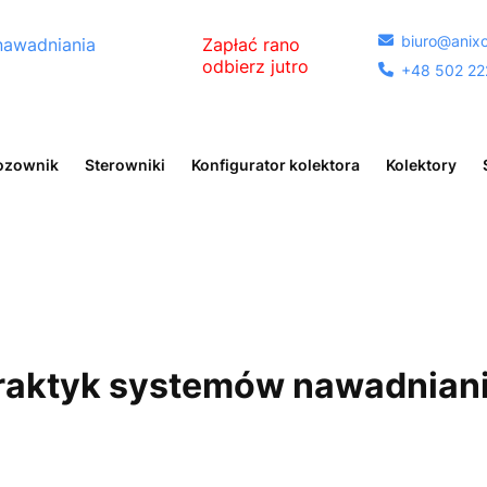
biuro@anixo

nawadniania
Zapłać rano
odbierz jutro
+48 502 22

egóły
ozownik
Sterowniki
Konfigurator kolektora
Kolektory
praktyk systemów nawadnian