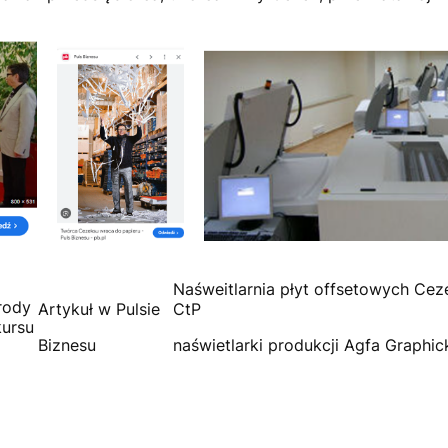
Naśweitlarnia płyt offsetowych Cez
rody
Artykuł w Pulsie
CtP
ursu
Biznesu
naświetlarki produkcji Agfa Graphic