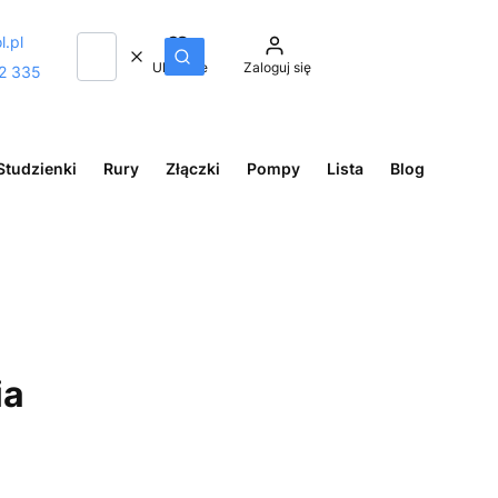
l.pl
Wyczyść
Szukaj
Ulubione
Zaloguj się
2 335
Studzienki
Rury
Złączki
Pompy
Lista
Blog
ia