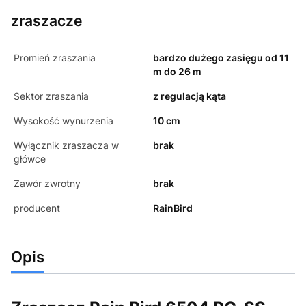
zraszacze
Promień zraszania
bardzo dużego zasięgu od 11
m do 26 m
Sektor zraszania
z regulacją kąta
Wysokość wynurzenia
10 cm
Wyłącznik zraszacza w
brak
główce
Zawór zwrotny
brak
producent
RainBird
Opis