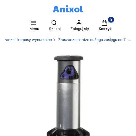
Produkty w kosz
Otwórz wyszukiwarkę
Menu
Szukaj
Zaloguj się
Koszyk
raszacze i korpusy wynurzalne
Zraszacze bardzo dużego zasięgu od 11 do 26m