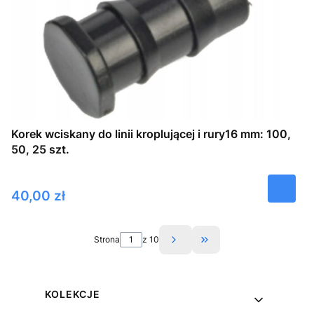
Korek wciskany do linii kroplującej i rury16 mm: 100,
50, 25 szt.
Cena
40,00 zł
Strona
z 10
Przejdź do ostatniej s
Linki w stopce
KOLEKCJE