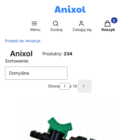
Produkty w kosz
Otwórz wyszukiwarkę
Menu
Szukaj
Zaloguj się
Koszyk
Przejdź do:
Anixol.pl
Anixol
Produkty:
234
Lista produktów
Sortowanie:
Domyślne
Strona
z 10
Następne produkty