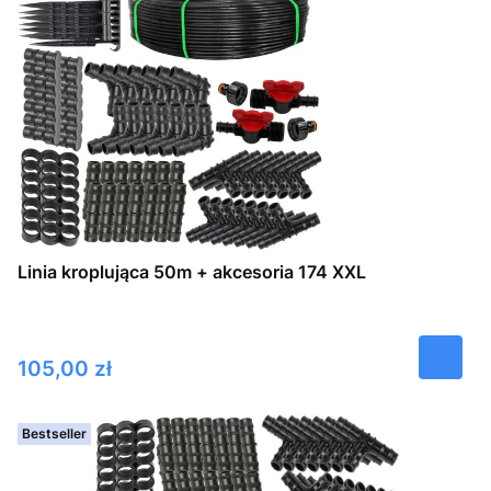
Linia kroplująca 50m + akcesoria 174 XXL
Cena
105,00 zł
Bestseller