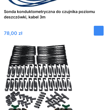
Sonda konduktometryczna do czujnika poziomu
deszczówki, kabel 3m
Cena
78,00 zł