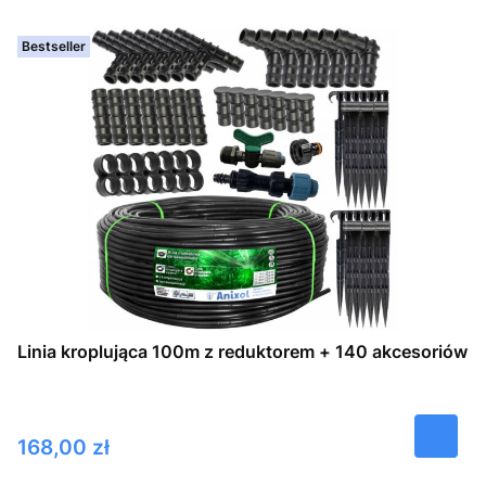
Bestseller
Linia kroplująca 100m z reduktorem + 140 akcesoriów
Cena
168,00 zł