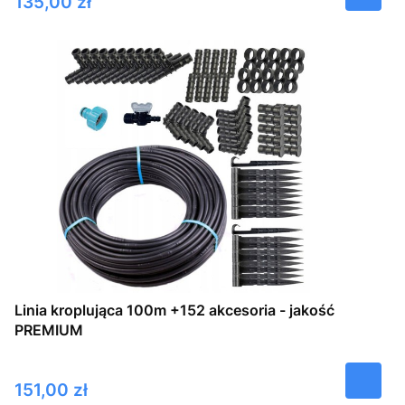
Cena
135,00 zł
Linia kroplująca 100m +152 akcesoria - jakość
PREMIUM
Cena
151,00 zł