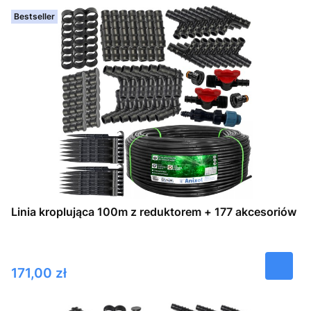
Bestseller
Linia kroplująca 100m z reduktorem + 177 akcesoriów
Cena
171,00 zł