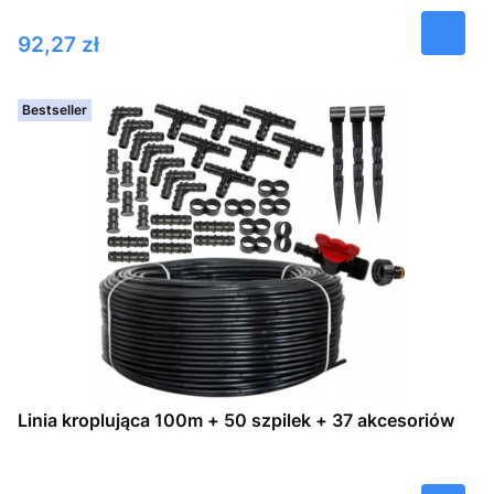
Cena
92,27 zł
Bestseller
Linia kroplująca 100m + 50 szpilek + 37 akcesoriów