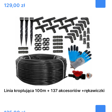
Cena
129,00 zł
Linia kroplująca 100m + 137 akcesoriów +rękawiczki