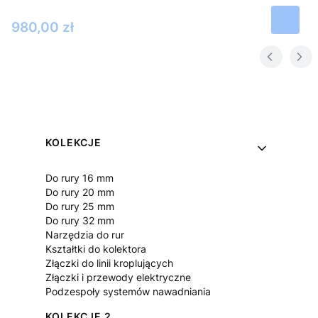
Cena
980,00 zł
Linki w stopce
KOLEKCJE
Do rury 16 mm
Do rury 20 mm
Do rury 25 mm
Do rury 32 mm
Narzędzia do rur
Kształtki do kolektora
Złączki do linii kroplujących
Złączki i przewody elektryczne
Podzespoły systemów nawadniania
KOLEKCJE 2