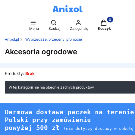
Produkty w kosz
Otwórz wyszukiwarkę
Menu
Szukaj
Zaloguj się
Koszyk
Anixol.pl
Wyprzedaże, przeceny, promocje
Akcesoria ogrodowe
Produkty:
Brak
Lista produktów
W tej kategorii nie ma obecnie żadnych produktów
Darmowa dostawa paczek na terenie
Polski przy zamówieniu
powyżej 500 zł
(nie dotyczy dostawy w sobotę