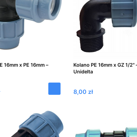
PE 16mm x PE 16mm –
Kolano PE 16mm x GZ 1/2" 
Unidelta
Cena
ł
8,00 zł