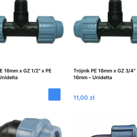
PE 16mm x GZ 1/2" x PE
Trójnik PE 16mm x GZ 3/4" 
nidelta
16mm – Unidelta
Cena
ł
11,00 zł