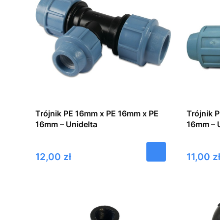
Trójnik PE 16mm x PE 16mm x PE
Trójnik 
16mm – Unidelta
16mm – U
Cena
Cena
12,00 zł
11,00 z