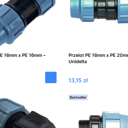
PE 16mm x PE 16mm –
Przelot PE 16mm x PE 20m
Unidelta
Cena
13,15 zł
Bestseller