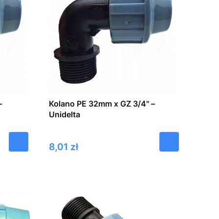
–
Kolano PE 32mm x GZ 3/4" –
Unidelta
Cena
8,01 zł