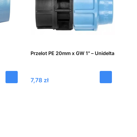
Przelot PE 20mm x GW 1" – Unidelta
Cena
7,78 zł