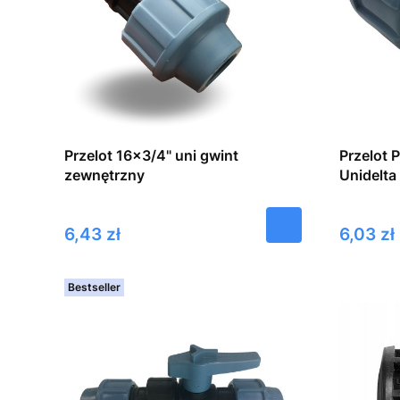
Przelot 16x3/4" uni gwint
Przelot 
zewnętrzny
Unidelta
Cena
Cena
6,43 zł
6,03 zł
Bestseller