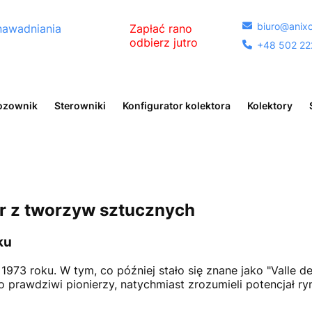
biuro@anixo

nawadniania
Zapłać rano
odbierz jutro
+48 502 22

egóły
ozownik
Sterowniki
Konfigurator kolektora
Kolektory
rur z tworzyw sztucznych
ku
973 roku. W tym, co później stało się znane jako "Valle de
rawdziwi pionierzy, natychmiast zrozumieli potencjał rynku