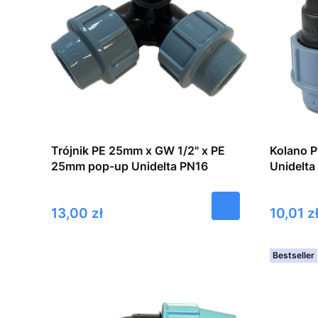
Trójnik PE 25mm x GW 1/2" x PE
Kolano 
25mm pop-up Unidelta PN16
Unidelta
Cena
Cena
13,00 zł
10,01 z
Bestseller