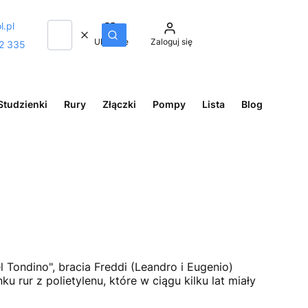
l.pl
Wyczyść
Szukaj
Ulubione
Zaloguj się
2 335
Studzienki
Rury
Złączki
Pompy
Lista
Blog
l Tondino", bracia Freddi (Leandro i Eugenio)
 rur z polietylenu, które w ciągu kilku lat miały