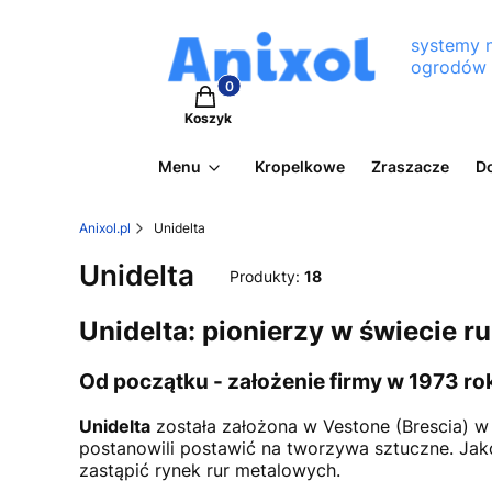
systemy 
ogrodów
Produkty w koszyku: 0. Zobacz szcz
Koszyk
Menu
Kropelkowe
Zraszacze
D
Anixol.pl
Unidelta
Unidelta
Produkty:
18
Unidelta: pionierzy w świecie 
Od początku - założenie firmy w 1973 ro
Unidelta
została założona w Vestone (Brescia) w 1
postanowili postawić na tworzywa sztuczne. Jako p
zastąpić rynek rur metalowych.