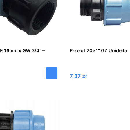
PE 16mm x GW 3/4" –
Przelot 20x1" GZ Unidelta
Cena
7,37 zł