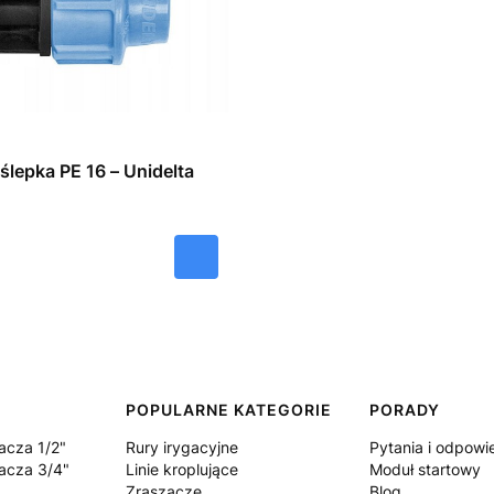
ślepka PE 16 – Unidelta
POPULARNE KATEGORIE
PORADY
acza 1/2"
Rury irygacyjne
Pytania i odpowi
acza 3/4"
Linie kroplujące
Moduł startowy
Zraszacze
Blog