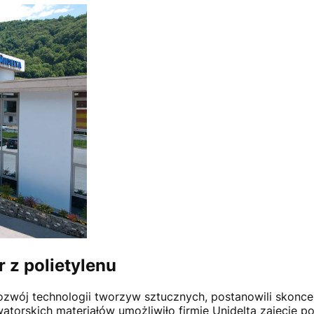
r z polietylenu
ozwój technologii tworzyw sztucznych, postanowili skoncen
atorskich materiałów umożliwiło firmie Unidelta zajęcie poz