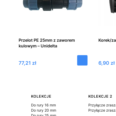
Przelot PE 25mm z zaworem
Korek/za
kulowym – Unidelta
Cena
Cena
77,21 zł
6,90 zł
Linki w stopce
KOLEKCJE
KOLEKCJE 2
Do rury 16 mm
Przyłącze zrasz
Do rury 20 mm
Przyłącze zrasz
Do rury 25 mm