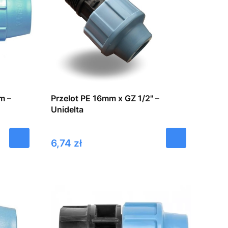
m –
Przelot PE 16mm x GZ 1/2" –
Unidelta
Cena
6,74 zł