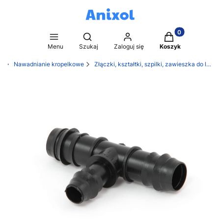
Produkty w kosz
Otwórz wyszukiwarkę
Menu
Szukaj
Zaloguj się
Koszyk
pl
Nawadnianie kropelkowe
Złączki, kształtki, szpilki, zawieszka do linii kroplującej