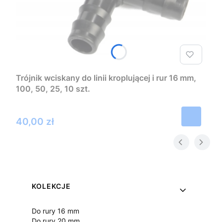
Trójnik wciskany do linii kroplującej i rur 16 mm,
100, 50, 25, 10 szt.
Cena
40,00 zł
Linki w stopce
KOLEKCJE
Do rury 16 mm
Do rury 20 mm