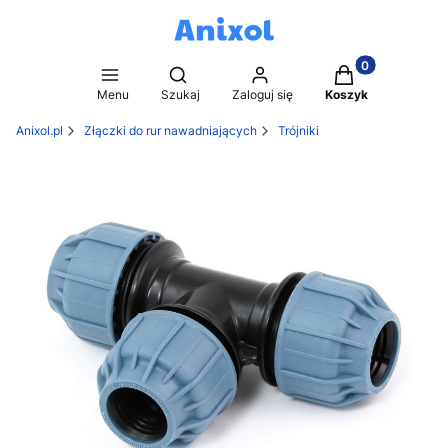
Produkty w kosz
Otwórz wyszukiwarkę
Menu
Szukaj
Zaloguj się
Koszyk
Anixol.pl
Złączki do rur nawadniających
Trójniki