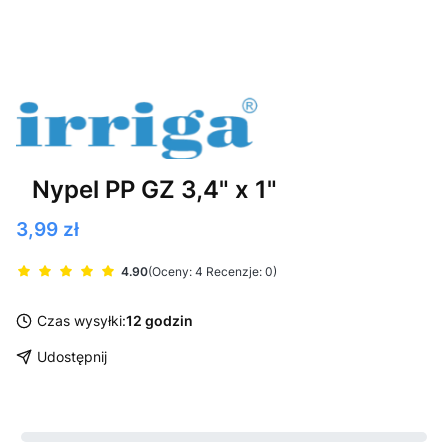
Nypel PP GZ 3,4" x 1"
Cena
3,99 zł
4.90
(Oceny: 4 Recenzje: 0)
Czas wysyłki:
12 godzin
Udostępnij