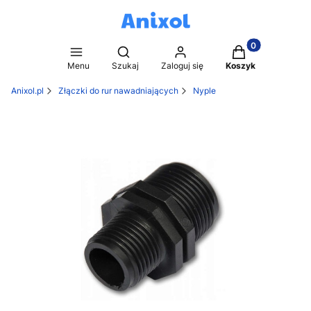
Produkty w kosz
Otwórz wyszukiwarkę
Menu
Szukaj
Zaloguj się
Koszyk
Anixol.pl
Złączki do rur nawadniających
Nyple