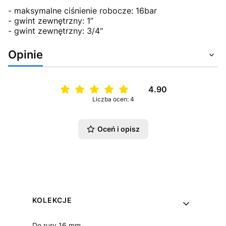
- maksymalne ciśnienie robocze: 16bar
- gwint zewnętrzny: 1”
- gwint zewnętrzny: 3/4"
Opinie
4.90
Liczba ocen: 4
Oceń i opisz
Linki w stopce
KOLEKCJE
Do rury 16 mm