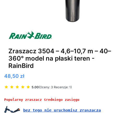
Zraszacz 3504 – 4,6–10,7 m – 40–
360° model na płaski teren -
RainBird
Cena
48,50 zł
5.00
(Oceny: 3 Recenzje: 1)
Popularny zraszacz średniego zasięgu
bez tego nie uruchomisz zraszacza