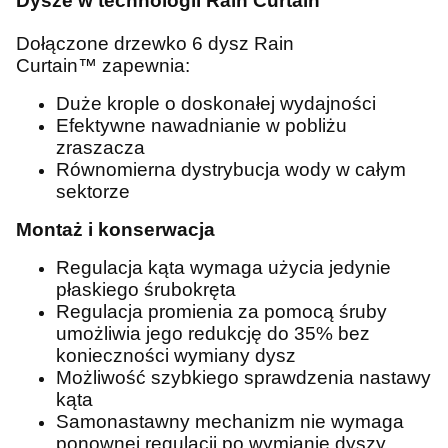
Dysze w technologii Rain Curtain™
Dołączone drzewko 6 dysz Rain
Curtain™ zapewnia:
Duże krople o doskonałej wydajności
Efektywne nawadnianie w pobliżu
zraszacza
Równomierna dystrybucja wody w całym
sektorze
Montaż i konserwacja
Regulacja kąta wymaga użycia jedynie
płaskiego śrubokręta
Regulacja promienia za pomocą śruby
umożliwia jego redukcję do 35% bez
konieczności wymiany dysz
Możliwość szybkiego sprawdzenia nastawy
kąta
Samonastawny mechanizm nie wymaga
ponownej regulacji po wymianie dyszy