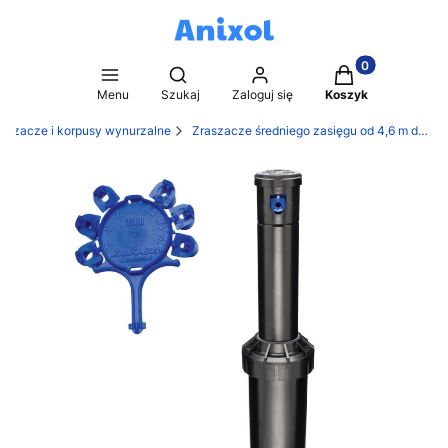
Produkty w kosz
Otwórz wyszukiwarkę
Menu
Szukaj
Zaloguj się
Koszyk
raszacze i korpusy wynurzalne
Zraszacze średniego zasięgu od 4,6 m do 10,7 m