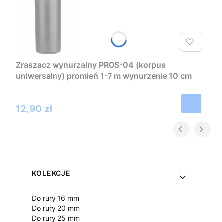
Zraszacz wynurzalny PROS-04 (korpus
uniwersalny) promień 1-7 m wynurzenie 10 cm
Hunter
Cena
12,90 zł
Linki w stopce
KOLEKCJE
Do rury 16 mm
Do rury 20 mm
Do rury 25 mm