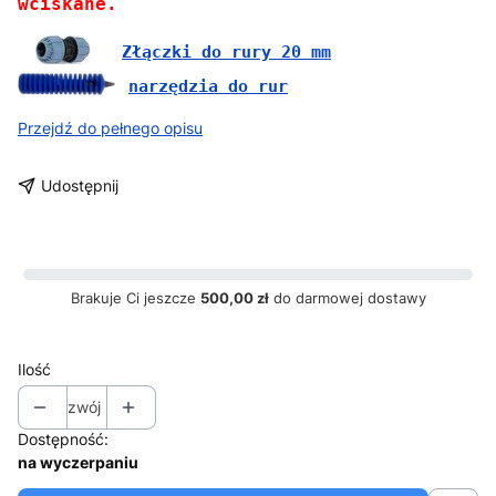
wciskane.
Złączki do rury 20 mm
narzędzia do rur
Przejdź do pełnego opisu
Udostępnij
Brakuje Ci jeszcze
500,00 zł
do darmowej dostawy
Ilość
zwój
Dostępność:
na wyczerpaniu