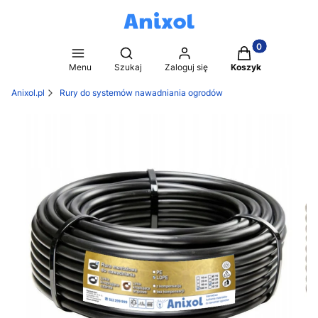
Produkty w kosz
Otwórz wyszukiwarkę
Menu
Szukaj
Zaloguj się
Koszyk
Anixol.pl
Rury do systemów nawadniania ogrodów