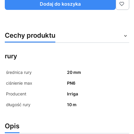
Dodaj do koszyka
Cechy produktu
rury
średnica rury
20 mm
ciśnienie max
PN6
Producent
Irriga
długość rury
10 m
Opis