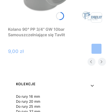
Kolano 90° PP 3/4" GW 10bar
Samouszczelniające się Tavlit
Cena
9,00 zł
Linki w stopce
KOLEKCJE
Do rury 16 mm
Do rury 20 mm
Do rury 25 mm
Do rury 32 mm