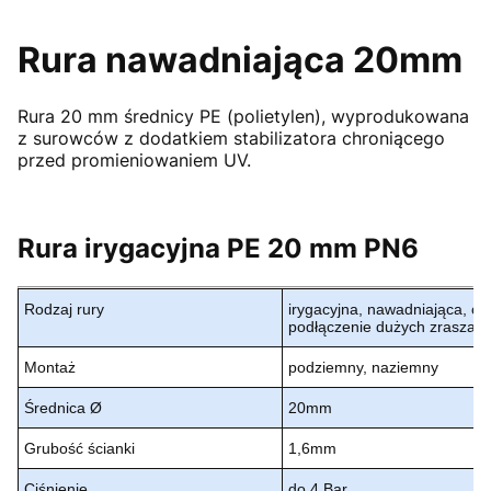
Rura nawadniająca 20mm
Rura 20 mm średnicy PE (polietylen), wyprodukowana
z surowców z dodatkiem stabilizatora chroniącego
przed promieniowaniem UV.
Rura irygacyjna PE 20 mm PN6
Rodzaj rury
irygacyjna, nawadniająca, ce
podłączenie dużych zraszac
Montaż
podziemny, naziemny
Średnica Ø
20mm
Grubość ścianki
1,6mm
Ciśnienie
do 4 Bar