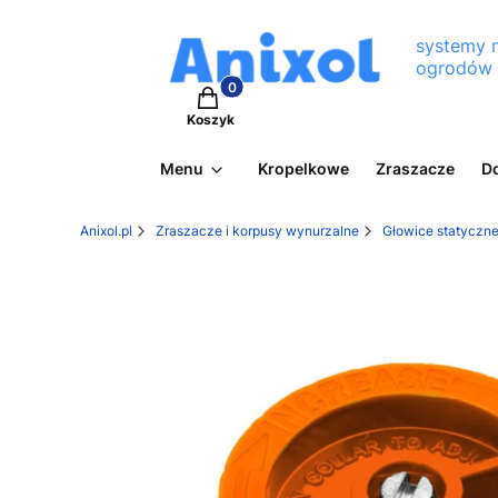
systemy 
ogrodów
Produkty w koszyku: 0. Zobacz szcz
Koszyk
Menu
Kropelkowe
Zraszacze
D
Anixol.pl
Zraszacze i korpusy wynurzalne
Głowice statyczne