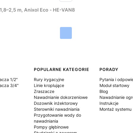
1,8–2,5 m, Anixol Eco - HE-VAN8
POPULARNE KATEGORIE
PORADY
acza 1/2"
Rury irygacyjne
Pytania i odpowi
acza 3/4"
Linie kroplujące
Moduł startowy
Zraszacze
Blog
Nawadnianie dokorzeniowe
Nawadnianie og
Dozownik inżektorowy
Instrukcje
Sterowniki nawadniania
Montaż systemu
Przygotowanie wody do
nawadniania
Pompy głębinowe
Studzienki z zaworem