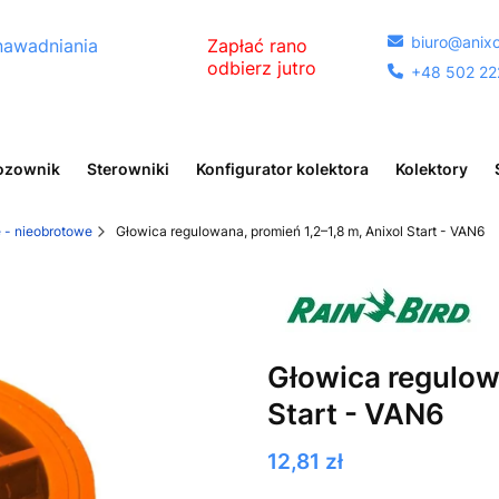
biuro@anixo

nawadniania
Zapłać rano
odbierz jutro
+48 502 22

egóły
ozownik
Sterowniki
Konfigurator kolektora
Kolektory
 - nieobrotowe
Głowica regulowana, promień 1,2–1,8 m, Anixol Start - VAN6
Głowica regulowa
Start - VAN6
Cena
12,81 zł