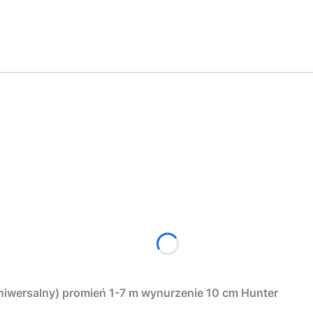
Zraszacz wynurzalny PROS-04 (korpus uniwersalny) promień 1-7 m wynurzenie 10 cm Hunter