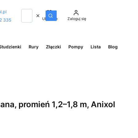
l.pl
Wyczyść
Szukaj
Ulubione
Zaloguj się
2 335
Studzienki
Rury
Złączki
Pompy
Lista
Blog
na, promień 1,2–1,8 m, Anixol