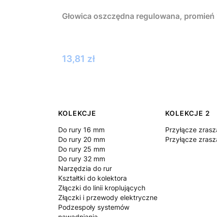
Głowica oszczędna regulowana, promień 
Cena
13,81 zł
Linki w stopce
KOLEKCJE
KOLEKCJE 2
Do rury 16 mm
Przyłącze zrasz
Do rury 20 mm
Przyłącze zrasz
Do rury 25 mm
Do rury 32 mm
Narzędzia do rur
Kształtki do kolektora
Złączki do linii kroplujących
Złączki i przewody elektryczne
Podzespoły systemów
nawadniania