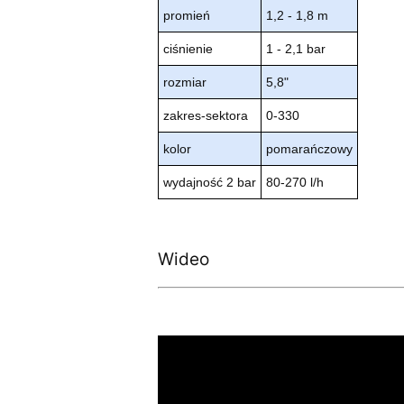
promień
1,2 - 1,8 m
ciśnienie
1 - 2,1 bar
rozmiar
5,8"
zakres-sektora
0-330
kolor
pomarańczowy
wydajność 2 bar
80-270 l/h
Wideo