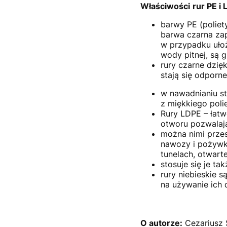
Właściwości
rur PE i
barwy PE (poliet
barwa czarna zap
w przypadku ułoże
wody pitnej, są 
rury czarne dzię
stają się odporn
w nawadnianiu s
z miękkiego poli
Rury LDPE – łatw
otworu pozwalaj
można nimi przes
nawozy i pożywki
tunelach, otwarte
stosuje się je t
rury niebieskie 
na używanie ich 
O autorze:
Cezariusz S