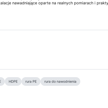
nstalacje nawadniające oparte na realnych pomiarach i prak
E
HDPE
rura PE
rura do nawodnienia