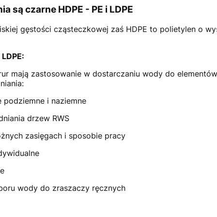
ia są czarne HDPE - PE i LDPE
niskiej gęstości cząsteczkowej zaś HDPE to polietylen o wy
i LDPE:
rur mają zastosowanie w dostarczaniu wody do element
iania:
ce podziemne i naziemne
dniania drzew RWS
óżnych zasięgach i sposobie pracy
ndywidualne
ze
boru wody do zraszaczy ręcznych