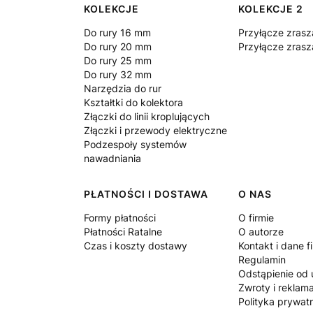
Linki w stopce
KOLEKCJE
KOLEKCJE 2
Do rury 16 mm
Przyłącze zrasz
Do rury 20 mm
Przyłącze zrasz
Do rury 25 mm
Do rury 32 mm
Narzędzia do rur
Kształtki do kolektora
Złączki do linii kroplujących
Złączki i przewody elektryczne
Podzespoły systemów
nawadniania
PŁATNOŚCI I DOSTAWA
O NAS
Formy płatności
O firmie
Płatności Ratalne
O autorze
Czas i koszty dostawy
Kontakt i dane f
Regulamin
Odstąpienie od
Zwroty i reklam
Polityka prywat