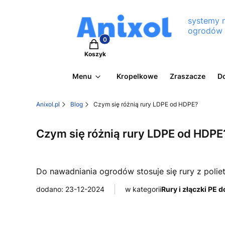
systemy 
ogrodów
Produkty w koszyku: 0. Zobacz szcz
Koszyk
Menu
Kropelkowe
Zraszacze
D
Anixol.pl
Blog
Czym się różnią rury LDPE od HDPE?
Czym się różnią rury LDPE od HDPE
Do nawadniania ogrodów stosuje się rury z polie
dodano: 23-12-2024
w kategorii
Rury i złączki PE 