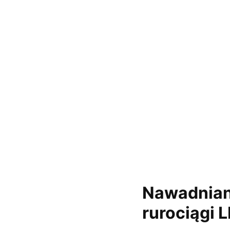
Nawadniani
rurociągi 