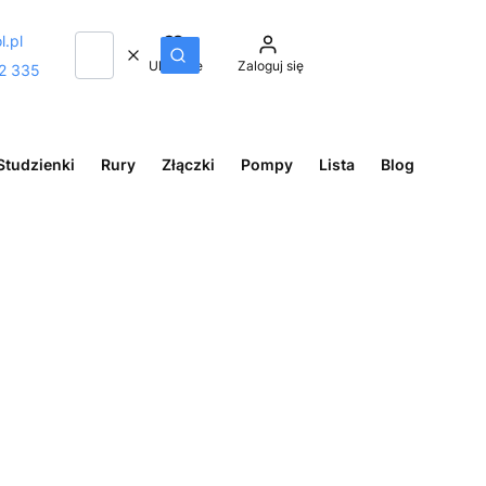
l.pl
Wyczyść
Szukaj
Ulubione
Zaloguj się
2 335
Studzienki
Rury
Złączki
Pompy
Lista
Blog