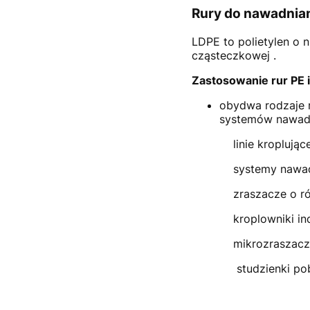
Rury do nawadnian
LDPE to polietylen o 
cząsteczkowej .
Zastosowanie rur PE 
obydwa rodzaje 
systemów nawadn
linie kroplują
systemy nawa
zraszacze o r
kroplowniki i
mikrozraszac
studzienki po