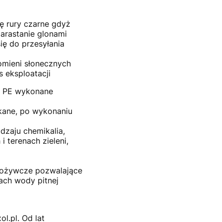
ę rury czarne gdyż
zarastanie glonami
się do przesyłania
romieni słonecznych
 eksploatacji
e PE wykonane
skane, po wykonaniu
dzaju chemikalia,
 terenach zieleni,
spożywcze pozwalające
ach wody pitnej
l.pl. Od lat