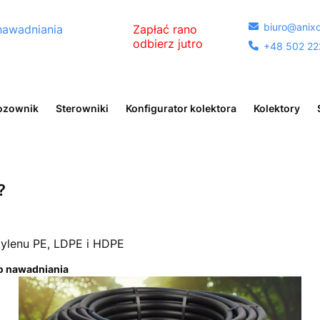
biuro@anixo

nawadniania
Zapłać rano
odbierz jutro
+48 502 22

egóły
ozownik
Sterowniki
Konfigurator kolektora
Kolektory
?
tylenu PE, LDPE i HDPE
do nawadniania