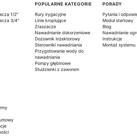
POPULARNE KATEGORIE
PORADY
acza 1/2"
Rury irygacyjne
Pytania i odpowi
acza 3/4"
Linie kroplujące
Moduł startowy
Zraszacze
Blog
Nawadnianie dokorzeniowe
Nawadnianie og
Dozownik inżektorowy
Instrukcje
Sterowniki nawadniania
Montaż systemu
Przygotowanie wody do
nawadniania
Pompy głębinowe
Studzienki z zaworem
irmy
 umowy
acje
ności