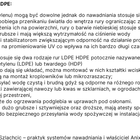
 LDPE:
ylenu) mogą być dowolne jednak do nawadniania stosuje si
obiega przenikaniu światła do wnętrza rury ograniczając 
nia ich na powierzchni, rury o barwie niebieskiej stosuje 
grubsze i mają większą wytrzymałość na ciśnienie wody
ki stabilizatorom zwiększającym odporność na działanie p
e na promieniowanie UV co wpływa na ich bardzo długi czas
tosuje się dwa rodzaje rur LDPE HDPE potocznie nazywan
etylenu (LDPE) lub twardego (HDP)
o dają się układać, można montować w nich kształtki wci
ą na montaż kroplowników lub mikrozraszaczy;
yłać wodę czystą i brudną gdyż są odporne na różnego ro
 zawierającej nawozy lub kwas w szklarniach, w ogrodach i
j przestrzeni,
akże do ogrzewania podglebia w uprawach pod osłonami.
są dużo grubsze i sztywniejsze oraz droższe, mają atesty 
do bezpiecznego przesyłania wody spożywczej w instalacj
zlachcic – praktyk systemów nawadniania i właściciel Anixo